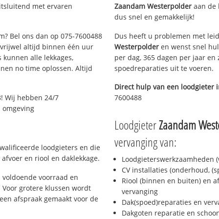
tsluitend met ervaren
Zaandam Westerpolder
aan de l
dus snel en gemakkelijk!
dam? Bel ons dan op 075-7600488
Dus heeft u problemen met leid
 vrijwel altijd binnen één uur
Westerpolder
en wenst snel hul
 kunnen alle lekkages,
per dag, 365 dagen per jaar en z
en no time oplossen. Altijd
spoedreparaties uit te voeren.
Direct hulp van een loodgieter 
! Wij hebben 24/7
7600488
en omgeving
Loodgieter
Zaandam West
vervanging van:
alificeerde loodgieters en die
afvoer en riool en daklekkage.
Loodgieterswerkzaamheden (w
CV installaties (onderhoud, (
 voldoende voorraad en
Riool (binnen en buiten) en a
 Voor grotere klussen wordt
vervanging
 een afspraak gemaakt voor de
Dak(spoed)reparaties en verv
Dakgoten reparatie en scho