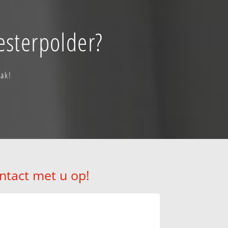
esterpolder?
aak!
ntact met u op!