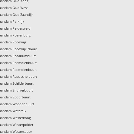
 Zaandam Oud Koog
 Zaandam Oud West
Zaandam Oud Zaandijk
Zaandam Parkrijk
Zaandam Peldersveld
 Zaandam Poelenburg
Zaandam Rooswijk
 Zaandam Rooswijk Noord
 Zaandam Rosariumbuurt
 Zaandam Rosmolenbuurt
 Zaandam Rosmolenbuurt
Zaandam Russische buurt
Zaandam Schilderbuurt
Zaandam Snuiverbuurt
 Zaandam Spoorbuurt
 Zaandam Waddenbuurt
Zaandam Waterrijk
 Zaandam Westerkoog
Zaandam Westerpolder
 Zaandam Westerspoor