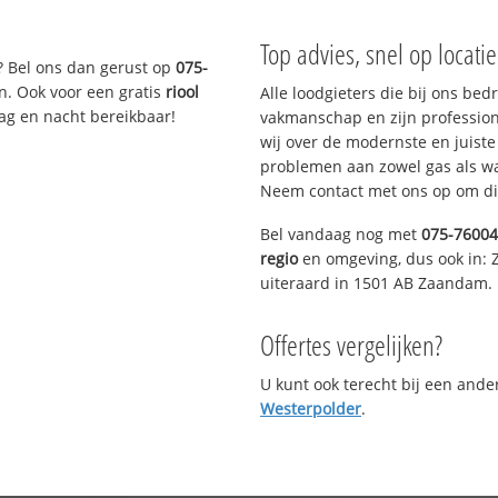
Top advies, snel op locati
? Bel ons dan gerust op
075-
n. Ook voor een gratis
riool
Alle loodgieters die bij ons be
Dag en nacht bereikbaar!
vakmanschap en zijn profession
wij over de modernste en juist
problemen aan zowel gas als wat
Neem contact met ons op om di
Bel vandaag nog met
075-7600
regio
en omgeving, dus ook in:
uiteraard in 1501 AB Zaandam.
Offertes vergelijken?
U kunt ook terecht bij een and
Westerpolder
.