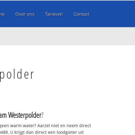
me
Over ons
Tarieven
Contact
polder
am Westerpolder
?
 geen warm water? Aarzel niet en neem direct
88. U krijgt dan direct een loodgieter uit