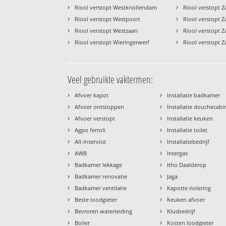
›
›
Riool verstopt Westknollendam
Riool verstopt 
›
›
Riool verstopt Westpoort
Riool verstopt
›
›
Riool verstopt Westzaan
Riool verstopt
›
›
Riool verstopt Wieringerwerf
Riool verstopt 
Veel gebruikte vaktermen:
›
›
Afvoer kapot
Installatie badkamer
›
›
Afvoer ontstoppen
Installatie douchecabi
›
›
Afvoer verstopt
Installatie keuken
›
›
Agpo ferroli
Installatie toilet
›
›
All-Inservice
Installatiebedrijf
›
›
AWB
Intergas
›
›
Badkamer lekkage
Itho Daalderop
›
›
Badkamer renovatie
Jaga
›
›
Badkamer ventilatie
Kapotte riolering
›
›
Beste loodgieter
Keuken afvoer
›
›
Bevroren waterleiding
Klusbedrijf
›
›
Boiler
Kosten loodgieter