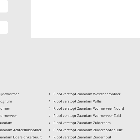
›
Wijdewormer
Riool verstopt Zaandam Westzanerpolder
›
 Wognum
Riool verstopt Zaandam Willis
›
Wormer
Riool verstopt Zaandam Wormerveer Noord
›
Wormerveer
Riool verstopt Zaandam Wormerveer Zuid
›
Zaandam
Riool verstopt Zaandam Zuiderham
›
Zaandam Achtersluispolder
Riool verstopt Zaandam Zuiderhoofdbuurt
›
Zaandam Boerejonkerbuurt
Riool verstopt Zaandam Zuiderhout