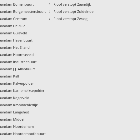
›
 Zaandam Bomenbuurt
Riool verstopt Zaandijk
›
 Zaandam Burgemeestersbuurt
Riool verstopt Zuideinde
›
 Zaandam Centrum
Riool verstopt Zwaag
Zaandam De Zuid
Zaandam Guisveld
 Zaandam Havenbuurt
Zaandam Het Eiland
 Zaandam Hoornseveld
Zaandam Industriebuurt
aandam J.J. Allanbuurt
Zaandam Kalf
Zaandam Kalverpolder
 Zaandam Karnemelksepolder
Zaandam Kogerveld
 Zaandam Krommeniedijk
Zaandam Langeheit
Zaandam Middel
 Zaandam Noorderham
 Zaandam Noorderhoofdbuurt