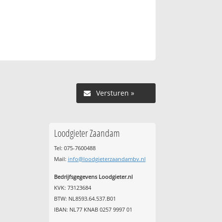
Versturen »
Loodgieter Zaandam
Tel: 075-7600488
Mail:
info@loodgieterzaandambv.nl
Bedrijfsgegevens Loodgieter.nl
KVK: 73123684
BTW: NL8593.64.537.B01
IBAN: NL77 KNAB 0257 9997 01