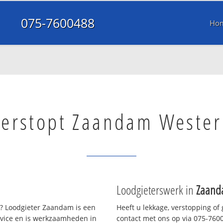
075-7600488
Ho
verstopt Zaandam Wester
Loodgieterswerk in
Zaand
? Loodgieter Zaandam is een
Heeft u lekkage, verstopping of
rvice en is werkzaamheden in
contact met ons op via 075-76004