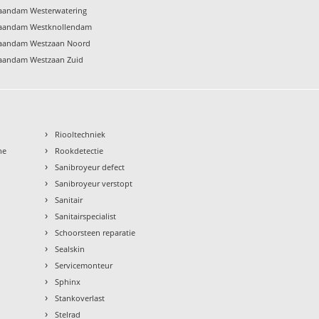
Zaandam Westerwatering
 Zaandam Westknollendam
 Zaandam Westzaan Noord
Zaandam Westzaan Zuid
›
Riooltechniek
›
ne
Rookdetectie
›
Sanibroyeur defect
›
Sanibroyeur verstopt
›
Sanitair
›
Sanitairspecialist
›
Schoorsteen reparatie
›
Sealskin
›
Servicemonteur
›
Sphinx
›
Stankoverlast
›
Stelrad