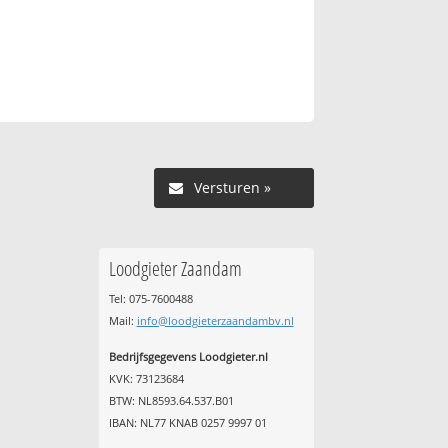
Versturen »
Loodgieter Zaandam
Tel: 075-7600488
Mail:
info@loodgieterzaandambv.nl
Bedrijfsgegevens Loodgieter.nl
KVK: 73123684
BTW: NL8593.64.537.B01
IBAN: NL77 KNAB 0257 9997 01