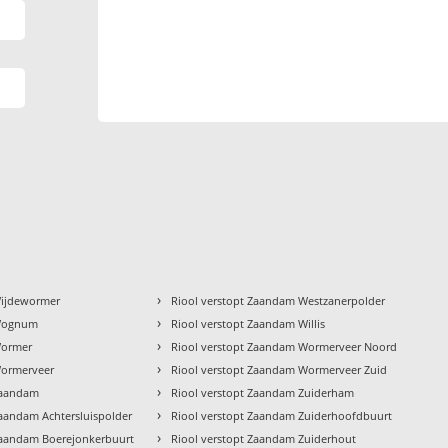
›
Wijdewormer
Riool verstopt Zaandam Westzanerpolder
›
 Wognum
Riool verstopt Zaandam Willis
›
Wormer
Riool verstopt Zaandam Wormerveer Noord
›
Wormerveer
Riool verstopt Zaandam Wormerveer Zuid
›
Zaandam
Riool verstopt Zaandam Zuiderham
›
Zaandam Achtersluispolder
Riool verstopt Zaandam Zuiderhoofdbuurt
›
Zaandam Boerejonkerbuurt
Riool verstopt Zaandam Zuiderhout