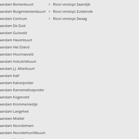
›
 Zaandam Bomenbuurt
Riool verstopt Zaandijk
›
 Zaandam Burgemeestersbuurt
Riool verstopt Zuideinde
›
 Zaandam Centrum
Riool verstopt Zwaag
Zaandam De Zuid
Zaandam Guisveld
 Zaandam Havenbuurt
Zaandam Het Eiland
 Zaandam Hoornseveld
Zaandam Industriebuurt
aandam J.J. Allanbuurt
Zaandam Kalf
Zaandam Kalverpolder
 Zaandam Karnemelksepolder
Zaandam Kogerveld
 Zaandam Krommeniedijk
Zaandam Langeheit
Zaandam Middel
 Zaandam Noorderham
 Zaandam Noorderhoofdbuurt