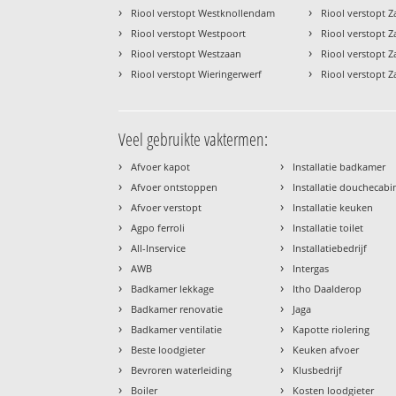
›
›
Riool verstopt Westknollendam
Riool verstopt 
›
›
Riool verstopt Westpoort
Riool verstopt
›
›
Riool verstopt Westzaan
Riool verstopt
›
›
Riool verstopt Wieringerwerf
Riool verstopt 
Veel gebruikte vaktermen:
›
›
Afvoer kapot
Installatie badkamer
›
›
Afvoer ontstoppen
Installatie douchecabi
›
›
Afvoer verstopt
Installatie keuken
›
›
Agpo ferroli
Installatie toilet
›
›
All-Inservice
Installatiebedrijf
›
›
AWB
Intergas
›
›
Badkamer lekkage
Itho Daalderop
›
›
Badkamer renovatie
Jaga
›
›
Badkamer ventilatie
Kapotte riolering
›
›
Beste loodgieter
Keuken afvoer
›
›
Bevroren waterleiding
Klusbedrijf
›
›
Boiler
Kosten loodgieter