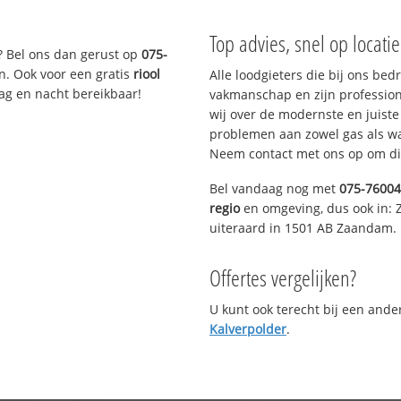
Top advies, snel op locati
? Bel ons dan gerust op
075-
n. Ook voor een gratis
riool
Alle loodgieters die bij ons be
Dag en nacht bereikbaar!
vakmanschap en zijn profession
wij over de modernste en juist
problemen aan zowel gas als wat
Neem contact met ons op om di
Bel vandaag nog met
075-7600
regio
en omgeving, dus ook in:
uiteraard in 1501 AB Zaandam.
Offertes vergelijken?
U kunt ook terecht bij een and
Kalverpolder
.