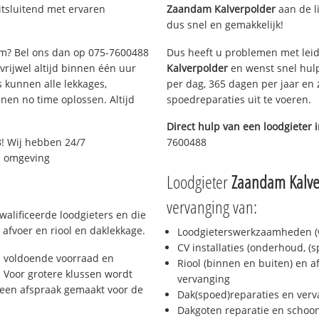
tsluitend met ervaren
Zaandam Kalverpolder
aan de li
dus snel en gemakkelijk!
dam? Bel ons dan op 075-7600488
Dus heeft u problemen met leid
 vrijwel altijd binnen één uur
Kalverpolder
en wenst snel hulp
 kunnen alle lekkages,
per dag, 365 dagen per jaar en z
en no time oplossen. Altijd
spoedreparaties uit te voeren.
Direct hulp van een loodgieter 
! Wij hebben 24/7
7600488
en omgeving
Loodgieter
Zaandam Kalve
vervanging van:
alificeerde loodgieters en die
afvoer en riool en daklekkage.
Loodgieterswerkzaamheden (w
CV installaties (onderhoud, (
 voldoende voorraad en
Riool (binnen en buiten) en a
 Voor grotere klussen wordt
vervanging
 een afspraak gemaakt voor de
Dak(spoed)reparaties en verv
Dakgoten reparatie en scho