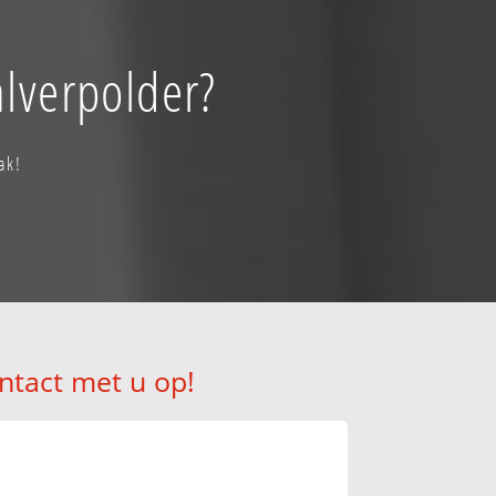
lverpolder?
ak!
ntact met u op!