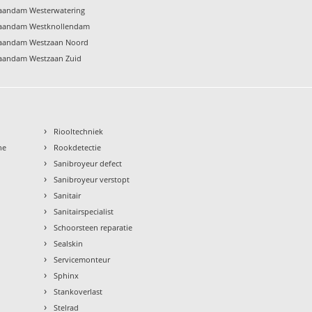
Zaandam Westerwatering
 Zaandam Westknollendam
 Zaandam Westzaan Noord
Zaandam Westzaan Zuid
›
Riooltechniek
›
ne
Rookdetectie
›
Sanibroyeur defect
›
Sanibroyeur verstopt
›
Sanitair
›
Sanitairspecialist
›
Schoorsteen reparatie
›
Sealskin
›
Servicemonteur
›
Sphinx
›
Stankoverlast
›
Stelrad