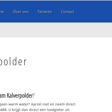
me
Over ons
Tarieven
Contact
polder
am Kalverpolder
?
 geen warm water? Aarzel niet en neem direct
88. U krijgt dan direct een loodgieter uit