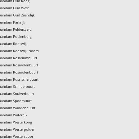
 Zaandam Oud Koog
 Zaandam Oud West
Zaandam Oud Zaandijk
Zaandam Parkrijk
Zaandam Peldersveld
 Zaandam Poelenburg
Zaandam Rooswijk
 Zaandam Rooswijk Noord
 Zaandam Rosariumbuurt
 Zaandam Rosmolenbuurt
 Zaandam Rosmolenbuurt
Zaandam Russische buurt
Zaandam Schilderbuurt
Zaandam Snuiverbuurt
 Zaandam Spoorbuurt
 Zaandam Waddenbuurt
Zaandam Waterrijk
 Zaandam Westerkoog
Zaandam Westerpolder
 Zaandam Westerspoor