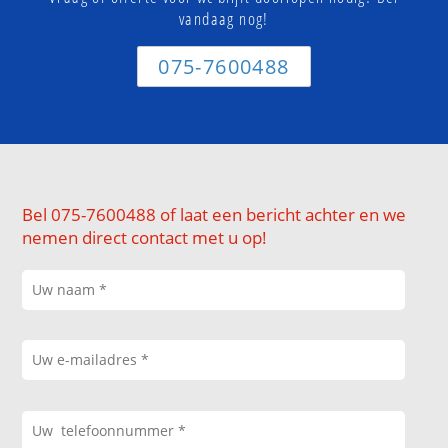
vandaag nog!
075-7600488
Bel 075-7600488 of laat een bericht achter en we
nemen direct contact met u op!