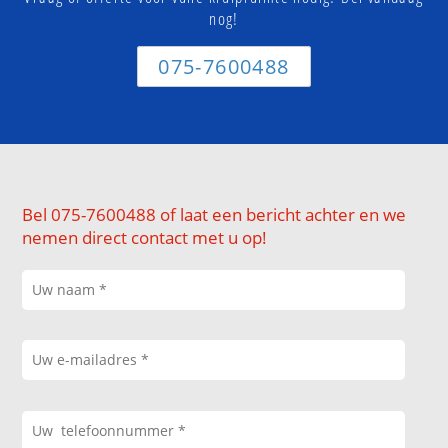
nog!
075-7600488
Bel 075-7600488 of laat een bericht achter en we
nemen direct contact met u op!