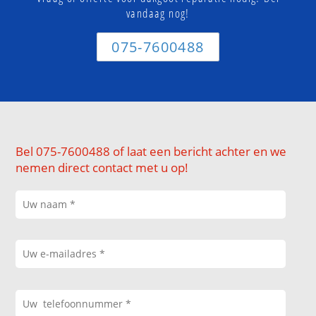
vandaag nog!
075-7600488
Bel 075-7600488 of laat een bericht achter en we
nemen direct contact met u op!