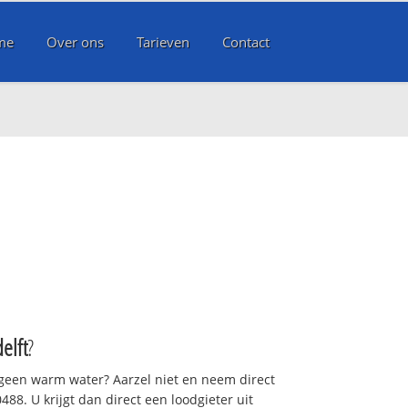
me
Over ons
Tarieven
Contact
t
elft
?
 geen warm water? Aarzel niet en neem direct
88. U krijgt dan direct een loodgieter uit