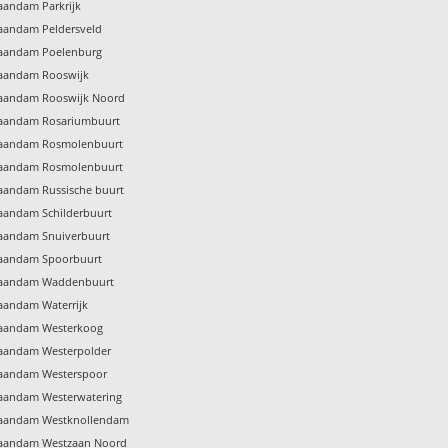
Zaandam Parkrijk
Zaandam Peldersveld
 Zaandam Poelenburg
Zaandam Rooswijk
 Zaandam Rooswijk Noord
 Zaandam Rosariumbuurt
 Zaandam Rosmolenbuurt
 Zaandam Rosmolenbuurt
Zaandam Russische buurt
Zaandam Schilderbuurt
Zaandam Snuiverbuurt
 Zaandam Spoorbuurt
 Zaandam Waddenbuurt
Zaandam Waterrijk
 Zaandam Westerkoog
Zaandam Westerpolder
 Zaandam Westerspoor
Zaandam Westerwatering
 Zaandam Westknollendam
 Zaandam Westzaan Noord