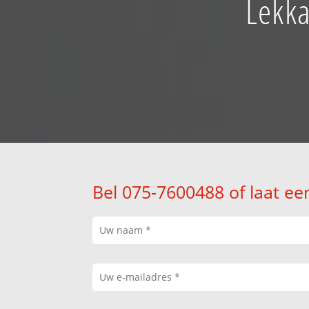
Lekka
Bel 075-7600488 of laat ee