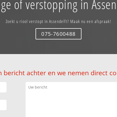
ge of verstopping in Assen
Zoekt u riool verstopt in Assendelft? Maak nu een afspraak!
075-7600488
n bericht achter en we nemen direct co