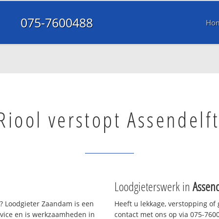
075-7600488
Ho
Riool verstopt Assendelf
Loodgieterswerk in
Assend
? Loodgieter Zaandam is een
Heeft u lekkage, verstopping of
rvice en is werkzaamheden in
contact met ons op via 075-76004