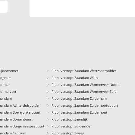
›
Wijdewormer
Riool verstopt Zaandam Westzanerpolder
›
 Wognum
Riool verstopt Zaandam Willis
›
Wormer
Riool verstopt Zaandam Wormerveer Noord
›
Wormerveer
Riool verstopt Zaandam Wormerveer Zuid
›
Zaandam
Riool verstopt Zaandam Zuiderham
›
Zaandam Achtersluispolder
Riool verstopt Zaandam Zuiderhoofdbuurt
›
Zaandam Boerejonkerbuurt
Riool verstopt Zaandam Zuiderhout
›
 Zaandam Bomenbuurt
Riool verstopt Zaandijk
›
 Zaandam Burgemeestersbuurt
Riool verstopt Zuideinde
›
 Zaandam Centrum
Riool verstopt Zwaag