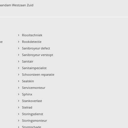
Zaandam Westzaan Zuid
›
Riooltechniek
›
ne
Rookdetectie
›
Sanibroyeur defect
›
Sanibroyeur verstopt
›
Sanitair
›
Sanitairspecialist
›
Schoorsteen reparatie
›
Sealskin
›
Servicemonteur
›
Sphinx
›
Stankoverlast
›
Stelrad
›
Storingsdienst
›
Storingsmonteur
›
Stormschade