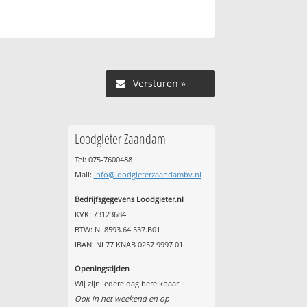
Versturen »
Loodgieter Zaandam
Tel: 075-7600488
Mail:
info@loodgieterzaandambv.nl
Bedrijfsgegevens Loodgieter.nl
KVK: 73123684
BTW: NL8593.64.537.B01
IBAN: NL77 KNAB 0257 9997 01
Openingstijden
Wij zijn iedere dag bereikbaar!
Ook in het weekend en op