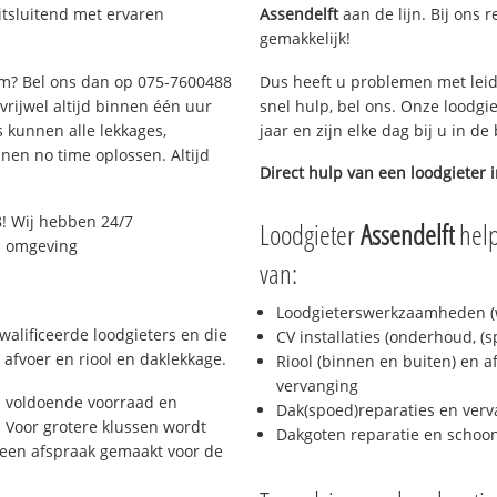
tsluitend met ervaren
Assendelft
aan de lijn. Bij ons r
gemakkelijk!
dam? Bel ons dan op 075-7600488
Dus heeft u problemen met leid
 vrijwel altijd binnen één uur
snel hulp, bel ons. Onze loodgi
 kunnen alle lekkages,
jaar en zijn elke dag bij u in d
en no time oplossen. Altijd
Direct hulp van een loodgieter 
! Wij hebben 24/7
Loodgieter
Assendelft
help
en omgeving
van:
Loodgieterswerkzaamheden (w
alificeerde loodgieters en die
CV installaties (onderhoud, (
afvoer en riool en daklekkage.
Riool (binnen en buiten) en a
vervanging
 voldoende voorraad en
Dak(spoed)reparaties en verv
 Voor grotere klussen wordt
Dakgoten reparatie en scho
 een afspraak gemaakt voor de