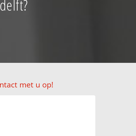
delft?
ntact met u op!