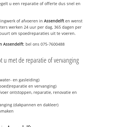
egelt u een reparatie of offerte dus snel en
ingwerk of afvoeren in
Assendelft
en wenst
eters werken 24 uur per dag, 365 dagen per
e buurt om spoedreparaties uit te voeren.
in
Assendelft
: bel ons 075-7600488
t u met de reparatie of vervanging
ater- en gasleiding)
spoed)reparatie en vervanging)
fvoer ontstoppen, reparatie, renovatie en
anging (dakpannen en dakleer)
onmaken