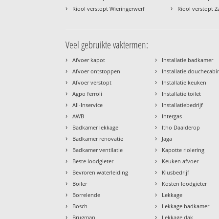
›
›
Riool verstopt Wieringerwerf
Riool verstopt 
Veel gebruikte vaktermen:
›
›
Afvoer kapot
Installatie badkamer
›
›
Afvoer ontstoppen
Installatie douchecabi
›
›
Afvoer verstopt
Installatie keuken
›
›
Agpo ferroli
Installatie toilet
›
›
All-Inservice
Installatiebedrijf
›
›
AWB
Intergas
›
›
Badkamer lekkage
Itho Daalderop
›
›
Badkamer renovatie
Jaga
›
›
Badkamer ventilatie
Kapotte riolering
›
›
Beste loodgieter
Keuken afvoer
›
›
Bevroren waterleiding
Klusbedrijf
›
›
Boiler
Kosten loodgieter
›
›
Borrelende
Lekkage
›
›
Bosch
Lekkage badkamer
›
›
Brugman
Lekkage dak