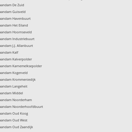
Zaandam De Zuid
Zaandam Guisveld
 Zaandam Havenbuurt
Zaandam Het Eiland
 Zaandam Hoornseveld
Zaandam Industriebuurt
aandam J.J. Allanbuurt
Zaandam Kalf
Zaandam Kalverpolder
 Zaandam Karnemelksepolder
Zaandam Kogerveld
 Zaandam Krommeniedijk
Zaandam Langeheit
Zaandam Middel
 Zaandam Noorderham
 Zaandam Noorderhoofdbuurt
 Zaandam Oud Koog
 Zaandam Oud West
Zaandam Oud Zaandijk