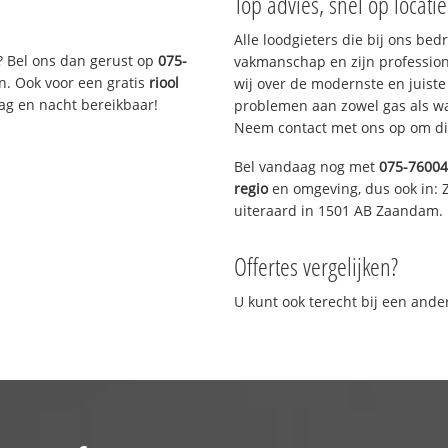
Top advies, snel op locati
Alle loodgieters die bij ons be
? Bel ons dan gerust op
075-
vakmanschap en zijn profession
n. Ook voor een gratis
riool
wij over de modernste en juist
Dag en nacht bereikbaar!
problemen aan zowel gas als wat
Neem contact met ons op om di
Bel vandaag nog met
075-7600
regio
en omgeving, dus ook in:
uiteraard in 1501 AB Zaandam.
Offertes vergelijken?
U kunt ook terecht bij een and