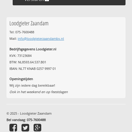
Loodgieter Zaandam
Tel: 075-7600488
Mail:
info@loodgieterzaandambv.nl
Bedrijfsgegevens Loodgieter.nl
KVK: 73123684
BTW: NL8593.64.537.B01
IBAN: NL77 KNAB 0257 9997 01
Openingstijden
Wij zijn iedere dag bereikbaar!
Ook in het weekend en op feestdagen
© 2025 - Loodgieter Zaandam
Bel vandaag
:
075-7600488