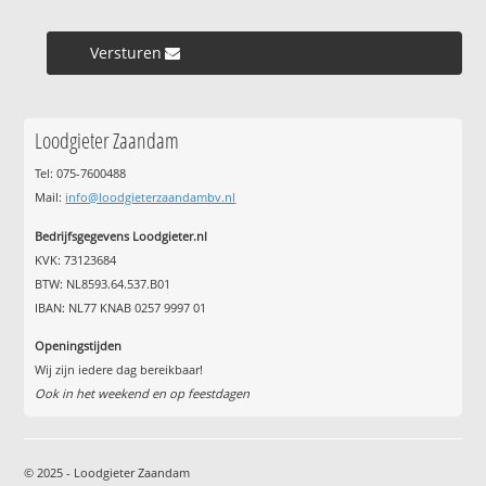
Versturen »
Loodgieter Zaandam
Tel: 075-7600488
Mail:
info@loodgieterzaandambv.nl
Bedrijfsgegevens Loodgieter.nl
KVK: 73123684
BTW: NL8593.64.537.B01
IBAN: NL77 KNAB 0257 9997 01
Openingstijden
Wij zijn iedere dag bereikbaar!
Ook in het weekend en op feestdagen
© 2025 - Loodgieter Zaandam