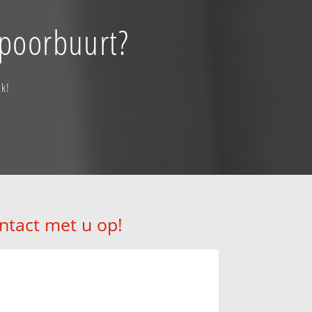
Spoorbuurt?
ak!
ntact met u op!