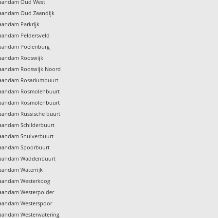
 Zaandam Oud West
Zaandam Oud Zaandijk
Zaandam Parkrijk
Zaandam Peldersveld
 Zaandam Poelenburg
Zaandam Rooswijk
 Zaandam Rooswijk Noord
 Zaandam Rosariumbuurt
 Zaandam Rosmolenbuurt
 Zaandam Rosmolenbuurt
Zaandam Russische buurt
Zaandam Schilderbuurt
Zaandam Snuiverbuurt
 Zaandam Spoorbuurt
 Zaandam Waddenbuurt
Zaandam Waterrijk
 Zaandam Westerkoog
Zaandam Westerpolder
 Zaandam Westerspoor
Zaandam Westerwatering