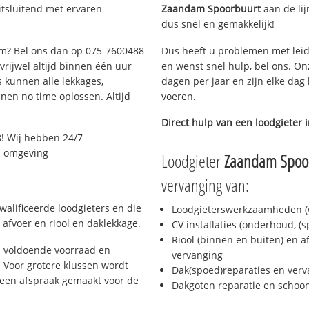
tsluitend met ervaren
Zaandam Spoorbuurt
aan de lij
dus snel en gemakkelijk!
dam? Bel ons dan op 075-7600488
Dus heeft u problemen met leid
 vrijwel altijd binnen één uur
en wenst snel hulp, bel ons. On
 kunnen alle lekkages,
dagen per jaar en zijn elke dag 
en no time oplossen. Altijd
voeren.
Direct hulp van een loodgieter 
! Wij hebben 24/7
en omgeving
Loodgieter
Zaandam Spoo
vervanging van:
alificeerde loodgieters en die
Loodgieterswerkzaamheden (w
afvoer en riool en daklekkage.
CV installaties (onderhoud, (
Riool (binnen en buiten) en a
 voldoende voorraad en
vervanging
 Voor grotere klussen wordt
Dak(spoed)reparaties en verv
 een afspraak gemaakt voor de
Dakgoten reparatie en scho