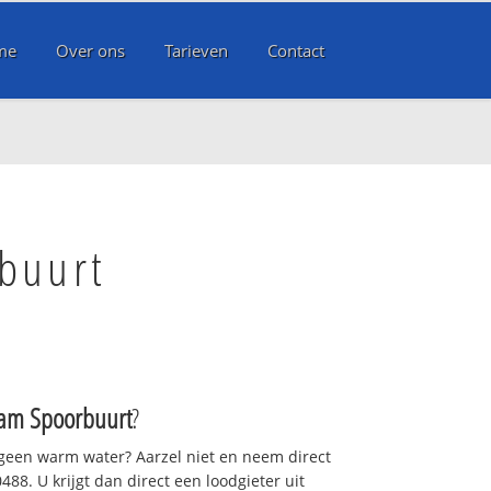
me
Over ons
Tarieven
Contact
buurt
am Spoorbuurt
?
 geen warm water? Aarzel niet en neem direct
88. U krijgt dan direct een loodgieter uit