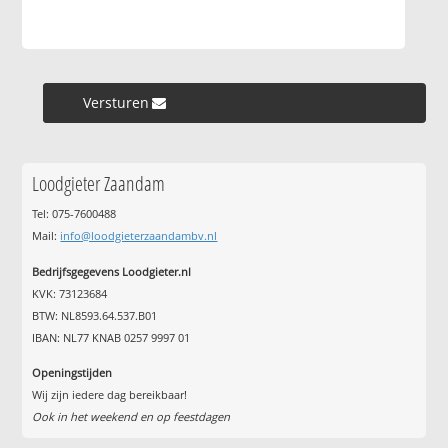
Versturen »
Loodgieter Zaandam
Tel: 075-7600488
Mail:
info@loodgieterzaandambv.nl
Bedrijfsgegevens Loodgieter.nl
KVK: 73123684
BTW: NL8593.64.537.B01
IBAN: NL77 KNAB 0257 9997 01
Openingstijden
Wij zijn iedere dag bereikbaar!
Ook in het weekend en op feestdagen