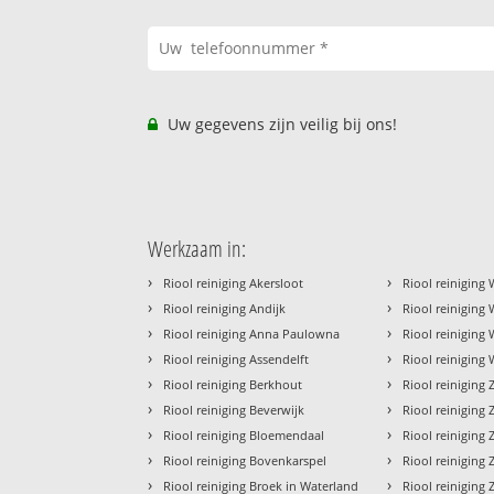
Uw gegevens zijn veilig bij ons!
Werkzaam in:
›
›
Riool reiniging Akersloot
Riool reiniging
›
›
Riool reiniging Andijk
Riool reinigin
›
›
Riool reiniging Anna Paulowna
Riool reiniging
›
›
Riool reiniging Assendelft
Riool reiniging
›
›
Riool reiniging Berkhout
Riool reiniging
›
›
Riool reiniging Beverwijk
Riool reiniging
›
›
Riool reiniging Bloemendaal
Riool reinigin
›
›
Riool reiniging Bovenkarspel
Riool reinigin
›
›
Riool reiniging Broek in Waterland
Riool reinigin