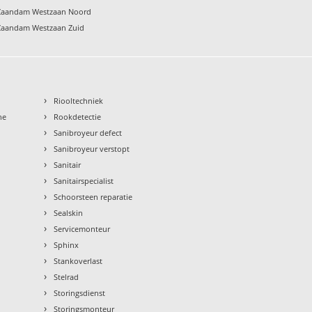
g Zaandam Westzaan Noord
g Zaandam Westzaan Zuid
›
Riooltechniek
›
ne
Rookdetectie
›
Sanibroyeur defect
›
Sanibroyeur verstopt
›
Sanitair
›
Sanitairspecialist
›
Schoorsteen reparatie
›
Sealskin
›
Servicemonteur
›
Sphinx
›
Stankoverlast
›
Stelrad
›
Storingsdienst
›
Storingsmonteur