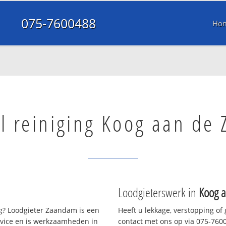
075-7600488
Ho
l reiniging Koog aan de 
Loodgieterswerk in
Koog 
? Loodgieter Zaandam is een
Heeft u lekkage, verstopping of
rvice en is werkzaamheden in
contact met ons op via 075-76004