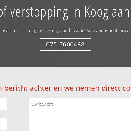
of verstopping in Koog aan
Zoekt u riool reiniging in Koog aan de Zaan? Maak nu een afspraak
075-7600488
n bericht achter en we nemen direct co