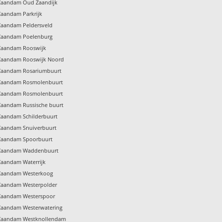
g Zaandam Oud Zaandijk
 Zaandam Parkrijk
 Zaandam Peldersveld
g Zaandam Poelenburg
 Zaandam Rooswijk
g Zaandam Rooswijk Noord
g Zaandam Rosariumbuurt
g Zaandam Rosmolenbuurt
g Zaandam Rosmolenbuurt
 Zaandam Russische buurt
 Zaandam Schilderbuurt
 Zaandam Snuiverbuurt
g Zaandam Spoorbuurt
g Zaandam Waddenbuurt
 Zaandam Waterrijk
g Zaandam Westerkoog
 Zaandam Westerpolder
g Zaandam Westerspoor
 Zaandam Westerwatering
g Zaandam Westknollendam