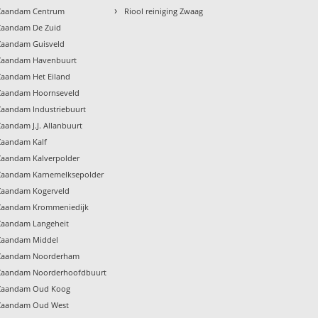
›
g Zaandam Centrum
Riool reiniging Zwaag
 Zaandam De Zuid
 Zaandam Guisveld
g Zaandam Havenbuurt
 Zaandam Het Eiland
g Zaandam Hoornseveld
 Zaandam Industriebuurt
Zaandam J.J. Allanbuurt
 Zaandam Kalf
 Zaandam Kalverpolder
g Zaandam Karnemelksepolder
 Zaandam Kogerveld
g Zaandam Krommeniedijk
 Zaandam Langeheit
 Zaandam Middel
g Zaandam Noorderham
g Zaandam Noorderhoofdbuurt
g Zaandam Oud Koog
g Zaandam Oud West