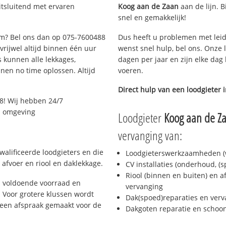
tsluitend met ervaren
Koog aan de Zaan
aan de lijn. B
snel en gemakkelijk!
dam? Bel ons dan op 075-7600488
Dus heeft u problemen met leid
 vrijwel altijd binnen één uur
wenst snel hulp, bel ons. Onze 
 kunnen alle lekkages,
dagen per jaar en zijn elke dag 
en no time oplossen. Altijd
voeren.
Direct hulp van een loodgieter 
8! Wij hebben 24/7
en omgeving
Loodgieter
Koog aan de Z
vervanging van:
alificeerde loodgieters en die
Loodgieterswerkzaamheden (w
afvoer en riool en daklekkage.
CV installaties (onderhoud, (
Riool (binnen en buiten) en a
 voldoende voorraad en
vervanging
 Voor grotere klussen wordt
Dak(spoed)reparaties en verv
 een afspraak gemaakt voor de
Dakgoten reparatie en scho