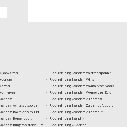
›
 Wijdewormer
Riool reiniging Zaandam Westzanerpolder
›
g Wognum
Riool reiniging Zaandam Willis
›
 Wormer
Riool reiniging Zaandam Wormerveer Noord
›
 Wormerveer
Riool reiniging Zaandam Wormerveer Zuid
›
 Zaandam
Riool reiniging Zaandam Zuiderham
›
 Zaandam Achtersluispolder
Riool reiniging Zaandam Zuiderhoofdbuurt
›
g Zaandam Boerejonkerbuurt
Riool reiniging Zaandam Zuiderhout
›
g Zaandam Bomenbuurt
Riool reiniging Zaandijk
›
g Zaandam Burgemeestersbuurt
Riool reiniging Zuideinde