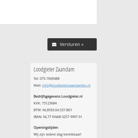
Versturen »
Loodgieter Zaandam
Tel: 075-7600488
Mail:
info@loodgieterzaandambv.nl
Bedrijfsgegevens Loodgieter.nl
KVK: 73123684
BTW: NL8593.64.537.B01
IBAN: NL77 KNAB 0257 9997 01
Openingstijden
Wij zijn iedere dag bereikbaar!