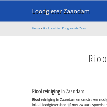
Loodgieter Zaandam
Home
›
Riool reiniging Koog aan de Zaan
Rioo
Riool reiniging
in Zaandam
Riool reiniging
in Zaandam en omstreken nodig
lokaal loodgietersbedrijf met 24 uurs spoedse