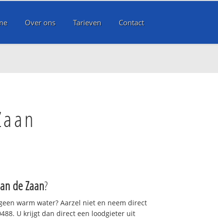
me
Over ons
Tarieven
Contact
Zaan
aan de Zaan
?
 geen warm water? Aarzel niet en neem direct
88. U krijgt dan direct een loodgieter uit