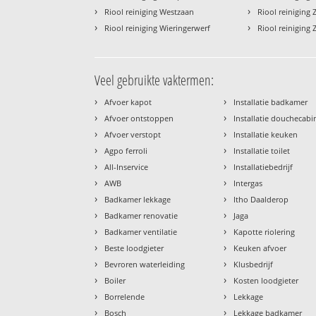
›
›
Riool reiniging Westzaan
Riool reinigin
›
›
Riool reiniging Wieringerwerf
Riool reinigin
Veel gebruikte vaktermen:
›
›
Afvoer kapot
Installatie badkamer
›
›
Afvoer ontstoppen
Installatie douchecabi
›
›
Afvoer verstopt
Installatie keuken
›
›
Agpo ferroli
Installatie toilet
›
›
All-Inservice
Installatiebedrijf
›
›
AWB
Intergas
›
›
Badkamer lekkage
Itho Daalderop
›
›
Badkamer renovatie
Jaga
›
›
Badkamer ventilatie
Kapotte riolering
›
›
Beste loodgieter
Keuken afvoer
›
›
Bevroren waterleiding
Klusbedrijf
›
›
Boiler
Kosten loodgieter
›
›
Borrelende
Lekkage
›
›
Bosch
Lekkage badkamer