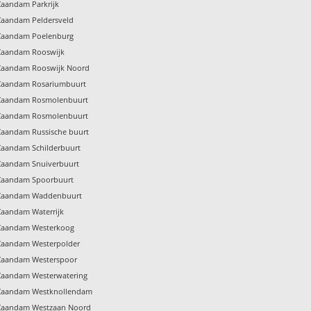
 Zaandam Parkrijk
 Zaandam Peldersveld
g Zaandam Poelenburg
 Zaandam Rooswijk
g Zaandam Rooswijk Noord
g Zaandam Rosariumbuurt
g Zaandam Rosmolenbuurt
g Zaandam Rosmolenbuurt
 Zaandam Russische buurt
 Zaandam Schilderbuurt
 Zaandam Snuiverbuurt
g Zaandam Spoorbuurt
g Zaandam Waddenbuurt
 Zaandam Waterrijk
g Zaandam Westerkoog
 Zaandam Westerpolder
g Zaandam Westerspoor
 Zaandam Westerwatering
g Zaandam Westknollendam
g Zaandam Westzaan Noord