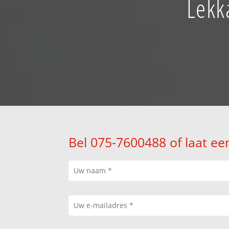
Lekk
Bel 075-7600488 of laat ee