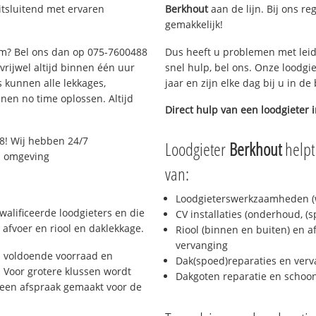
tsluitend met ervaren
Berkhout
aan de lijn. Bij ons re
gemakkelijk!
dam? Bel ons dan op 075-7600488
Dus heeft u problemen met leid
 vrijwel altijd binnen één uur
snel hulp, bel ons. Onze loodgi
 kunnen alle lekkages,
jaar en zijn elke dag bij u in d
en no time oplossen. Altijd
Direct hulp van een loodgieter 
8! Wij hebben 24/7
Loodgieter
Berkhout
helpt
en omgeving
van:
Loodgieterswerkzaamheden (w
alificeerde loodgieters en die
CV installaties (onderhoud, (
afvoer en riool en daklekkage.
Riool (binnen en buiten) en a
vervanging
 voldoende voorraad en
Dak(spoed)reparaties en verv
 Voor grotere klussen wordt
Dakgoten reparatie en scho
 een afspraak gemaakt voor de