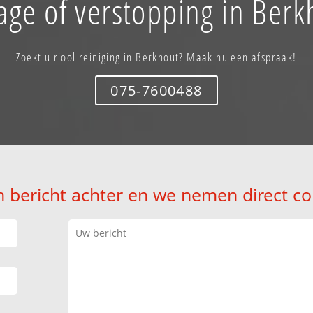
age of verstopping in Berk
Zoekt u riool reiniging in Berkhout? Maak nu een afspraak!
075-7600488
n bericht achter en we nemen direct co