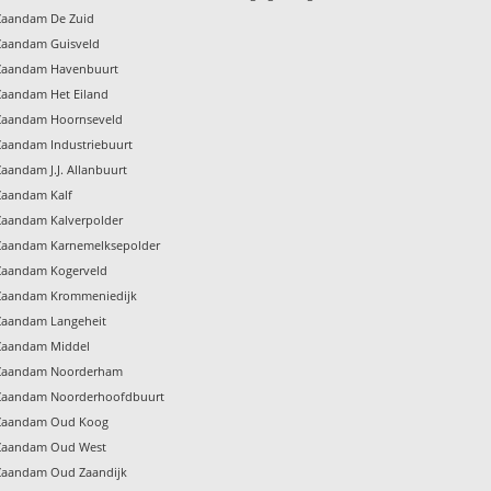
 Zaandam De Zuid
 Zaandam Guisveld
g Zaandam Havenbuurt
 Zaandam Het Eiland
g Zaandam Hoornseveld
 Zaandam Industriebuurt
Zaandam J.J. Allanbuurt
 Zaandam Kalf
 Zaandam Kalverpolder
g Zaandam Karnemelksepolder
 Zaandam Kogerveld
g Zaandam Krommeniedijk
 Zaandam Langeheit
 Zaandam Middel
g Zaandam Noorderham
g Zaandam Noorderhoofdbuurt
g Zaandam Oud Koog
g Zaandam Oud West
g Zaandam Oud Zaandijk