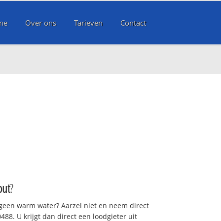
me
Over ons
Tarieven
Contact
out
?
 geen warm water? Aarzel niet en neem direct
88. U krijgt dan direct een loodgieter uit