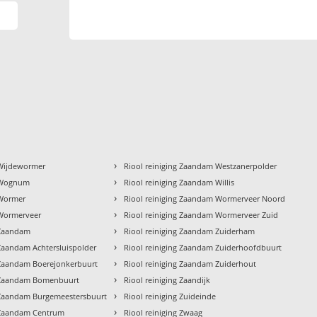
›
 Wijdewormer
Riool reiniging Zaandam Westzanerpolder
›
g Wognum
Riool reiniging Zaandam Willis
›
 Wormer
Riool reiniging Zaandam Wormerveer Noord
›
 Wormerveer
Riool reiniging Zaandam Wormerveer Zuid
›
 Zaandam
Riool reiniging Zaandam Zuiderham
›
 Zaandam Achtersluispolder
Riool reiniging Zaandam Zuiderhoofdbuurt
›
g Zaandam Boerejonkerbuurt
Riool reiniging Zaandam Zuiderhout
›
g Zaandam Bomenbuurt
Riool reiniging Zaandijk
›
g Zaandam Burgemeestersbuurt
Riool reiniging Zuideinde
›
g Zaandam Centrum
Riool reiniging Zwaag