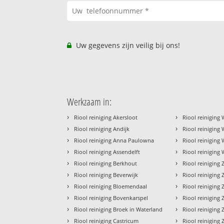
Uw gegevens zijn veilig bij ons!
Werkzaam in:
›
›
Riool reiniging Akersloot
Riool reiniging
›
›
Riool reiniging Andijk
Riool reinigin
›
›
Riool reiniging Anna Paulowna
Riool reiniging
›
›
Riool reiniging Assendelft
Riool reiniging
›
›
Riool reiniging Berkhout
Riool reiniging
›
›
Riool reiniging Beverwijk
Riool reiniging
›
›
Riool reiniging Bloemendaal
Riool reinigin
›
›
Riool reiniging Bovenkarspel
Riool reinigin
›
›
Riool reiniging Broek in Waterland
Riool reinigin
›
›
Riool reiniging Castricum
Riool reinigin