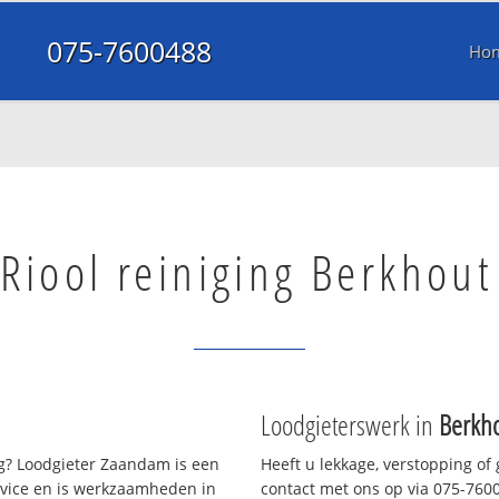
075-7600488
Ho
Riool reiniging Berkhout
Loodgieterswerk in
Berkh
? Loodgieter Zaandam is een
Heeft u lekkage, verstopping of
rvice en is werkzaamheden in
contact met ons op via 075-76004