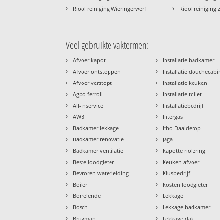
›
›
Riool reiniging Wieringerwerf
Riool reinigin
Veel gebruikte vaktermen:
›
›
Afvoer kapot
Installatie badkamer
›
›
Afvoer ontstoppen
Installatie douchecabi
›
›
Afvoer verstopt
Installatie keuken
›
›
Agpo ferroli
Installatie toilet
›
›
All-Inservice
Installatiebedrijf
›
›
AWB
Intergas
›
›
Badkamer lekkage
Itho Daalderop
›
›
Badkamer renovatie
Jaga
›
›
Badkamer ventilatie
Kapotte riolering
›
›
Beste loodgieter
Keuken afvoer
›
›
Bevroren waterleiding
Klusbedrijf
›
›
Boiler
Kosten loodgieter
›
›
Borrelende
Lekkage
›
›
Bosch
Lekkage badkamer
›
›
Brugman
Lekkage dak