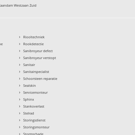
g Zaandam Westzaan Zuid
›
Riooltechniek
›
ne
Rookdetectie
›
Sanibroyeur defect
›
Sanibroyeur verstopt
›
Sanitair
›
Sanitairspecialist
›
Schoorsteen reparatie
›
Sealskin
›
Servicemonteur
›
Sphinx
›
Stankoverlast
›
Stelrad
›
Storingsdienst
›
Storingsmonteur
›
Stormschade