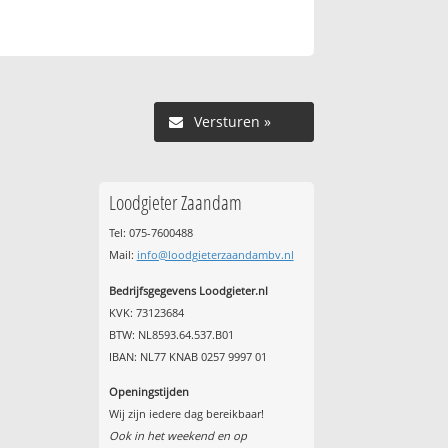
Versturen »
Loodgieter Zaandam
Tel: 075-7600488
Mail:
info@loodgieterzaandambv.nl
Bedrijfsgegevens Loodgieter.nl
KVK: 73123684
BTW: NL8593.64.537.B01
IBAN: NL77 KNAB 0257 9997 01
Openingstijden
Wij zijn iedere dag bereikbaar!
Ook in het weekend en op