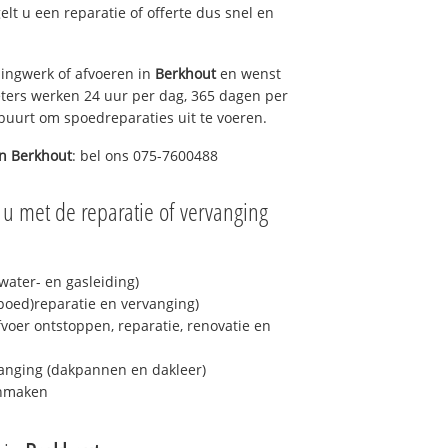
gelt u een reparatie of offerte dus snel en
ingwerk of afvoeren in
Berkhout
en wenst
eters werken 24 uur per dag, 365 dagen per
e buurt om spoedreparaties uit te voeren.
in
Berkhout
: bel ons 075-7600488
 u met de reparatie of vervanging
ater- en gasleiding)
spoed)reparatie en vervanging)
fvoer ontstoppen, reparatie, renovatie en
anging (dakpannen en dakleer)
onmaken