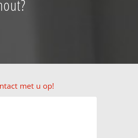
hout?
ntact met u op!