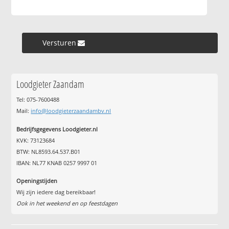
Versturen »
Loodgieter Zaandam
Tel: 075-7600488
Mail:
info@loodgieterzaandambv.nl
Bedrijfsgegevens Loodgieter.nl
KVK: 73123684
BTW: NL8593.64.537.B01
IBAN: NL77 KNAB 0257 9997 01
Openingstijden
Wij zijn iedere dag bereikbaar!
Ook in het weekend en op feestdagen