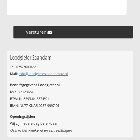
Versturen »
Loodgieter Zaandam
Tel: 075-7600488
Mail:
info@loodgieterzaandambv.nl
Bedrijfsgegevens Loodgieter.nl
KVK: 73123684
BTW: NL8593.64.537.B01
IBAN: NL77 KNAB 0257 9997 01
Openingstijden
Wij zijn iedere dag bereikbaar!
Ook in het weekend en op feestdagen