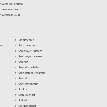
m Westknollendam
m Westzaan Noord
m Westzaan Zuid
›
Riooltechniek
›
ne
Rookdetectie
›
Sanibroyeur defect
›
Sanibroyeur verstopt
›
Sanitair
›
Sanitairspecialist
›
Schoorsteen reparatie
›
Sealskin
›
Servicemonteur
›
Sphinx
›
Stankoverlast
›
Stelrad
›
Storingsdienst