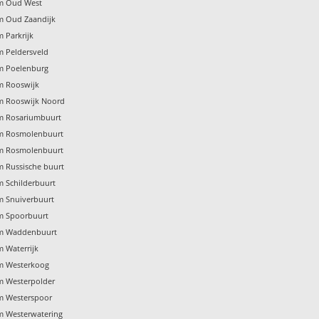
m Oud West
m Oud Zaandijk
 Parkrijk
m Peldersveld
m Poelenburg
m Rooswijk
m Rooswijk Noord
m Rosariumbuurt
m Rosmolenbuurt
m Rosmolenbuurt
m Russische buurt
 Schilderbuurt
m Snuiverbuurt
m Spoorbuurt
am Waddenbuurt
 Waterrijk
m Westerkoog
m Westerpolder
m Westerspoor
m Westerwatering