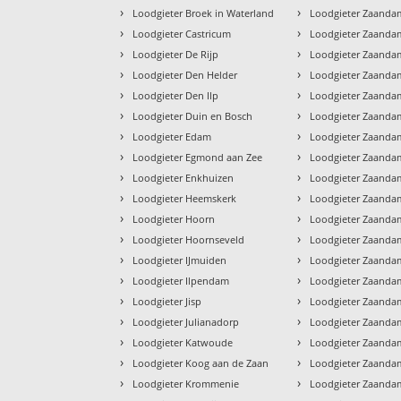
›
›
Loodgieter Broek in Waterland
Loodgieter Zaanda
›
›
Loodgieter Castricum
Loodgieter Zaanda
›
›
Loodgieter De Rijp
Loodgieter Zaanda
›
›
Loodgieter Den Helder
Loodgieter Zaanda
›
›
Loodgieter Den Ilp
Loodgieter Zaanda
›
›
Loodgieter Duin en Bosch
Loodgieter Zaandam
›
›
Loodgieter Edam
Loodgieter Zaanda
›
›
Loodgieter Egmond aan Zee
Loodgieter Zaandam
›
›
Loodgieter Enkhuizen
Loodgieter Zaandam 
›
›
Loodgieter Heemskerk
Loodgieter Zaanda
›
›
Loodgieter Hoorn
Loodgieter Zaanda
›
›
Loodgieter Hoornseveld
Loodgieter Zaanda
›
›
Loodgieter IJmuiden
Loodgieter Zaanda
›
›
Loodgieter Ilpendam
Loodgieter Zaanda
›
›
Loodgieter Jisp
Loodgieter Zaanda
›
›
Loodgieter Julianadorp
Loodgieter Zaanda
›
›
Loodgieter Katwoude
Loodgieter Zaand
›
›
Loodgieter Koog aan de Zaan
Loodgieter Zaanda
›
›
Loodgieter Krommenie
Loodgieter Zaand