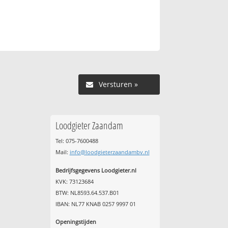
Versturen »
Loodgieter Zaandam
Tel: 075-7600488
Mail:
info@loodgieterzaandambv.nl
Bedrijfsgegevens Loodgieter.nl
KVK: 73123684
BTW: NL8593.64.537.B01
IBAN: NL77 KNAB 0257 9997 01
Openingstijden