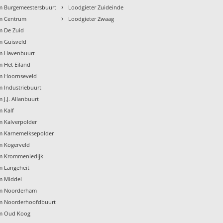
›
m Burgemeestersbuurt
Loodgieter Zuideinde
›
m Centrum
Loodgieter Zwaag
m De Zuid
m Guisveld
m Havenbuurt
 Het Eiland
m Hoornseveld
 Industriebuurt
J.J. Allanbuurt
m Kalf
m Kalverpolder
m Karnemelksepolder
m Kogerveld
m Krommeniedijk
m Langeheit
m Middel
am Noorderham
m Noorderhoofdbuurt
am Oud Koog