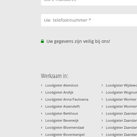
Uw gegevens zijn veilig bij ons!
Werkzaam in:
›
›
Loodgieter Akersloot
Loodgieter Wijdew
›
›
Loodgieter Andijk
Loodgieter Wognu
›
›
Loodgieter Anna Paulowna
Loodgieter Wormer
›
›
Loodgieter Assendelft
Loodgieter Wormer
›
›
Loodgieter Berkhout
Loodgieter Zaanda
›
›
Loodgieter Beverwijk
Loodgieter Zaandam
›
›
Loodgieter Bloemendaal
Loodgieter Zaanda
›
›
Loodgieter Bovenkarspel
Loodgieter Zaand