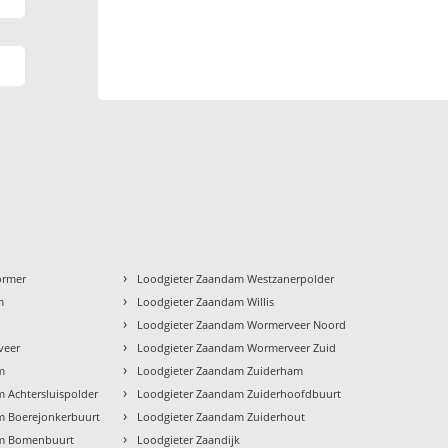
›
ormer
Loodgieter Zaandam Westzanerpolder
›
m
Loodgieter Zaandam Willis
›
Loodgieter Zaandam Wormerveer Noord
›
veer
Loodgieter Zaandam Wormerveer Zuid
›
m
Loodgieter Zaandam Zuiderham
›
 Achtersluispolder
Loodgieter Zaandam Zuiderhoofdbuurt
›
m Boerejonkerbuurt
Loodgieter Zaandam Zuiderhout
›
am Bomenbuurt
Loodgieter Zaandijk