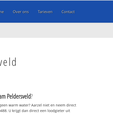
me
Over ons
Tarieven
Contact
veld
am Peldersveld
?
 geen warm water? Aarzel niet en neem direct
88. U krijgt dan direct een loodgieter uit