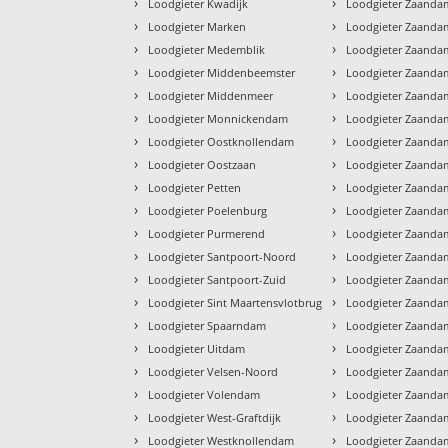
›
›
Loodgieter Kwadijk
Loodgieter Zaanda
›
›
Loodgieter Marken
Loodgieter Zaanda
›
›
Loodgieter Medemblik
Loodgieter Zaandam
›
›
Loodgieter Middenbeemster
Loodgieter Zaanda
›
›
Loodgieter Middenmeer
Loodgieter Zaanda
›
›
Loodgieter Monnickendam
Loodgieter Zaanda
›
›
Loodgieter Oostknollendam
Loodgieter Zaanda
›
›
Loodgieter Oostzaan
Loodgieter Zaanda
›
›
Loodgieter Petten
Loodgieter Zaanda
›
›
Loodgieter Poelenburg
Loodgieter Zaanda
›
›
Loodgieter Purmerend
Loodgieter Zaanda
›
›
Loodgieter Santpoort-Noord
Loodgieter Zaandam
›
›
Loodgieter Santpoort-Zuid
Loodgieter Zaanda
›
›
Loodgieter Sint Maartensvlotbrug
Loodgieter Zaanda
›
›
Loodgieter Spaarndam
Loodgieter Zaand
›
›
Loodgieter Uitdam
Loodgieter Zaandam
›
›
Loodgieter Velsen-Noord
Loodgieter Zaanda
›
›
Loodgieter Volendam
Loodgieter Zaanda
›
›
Loodgieter West-Graftdijk
Loodgieter Zaanda
›
›
Loodgieter Westknollendam
Loodgieter Zaanda