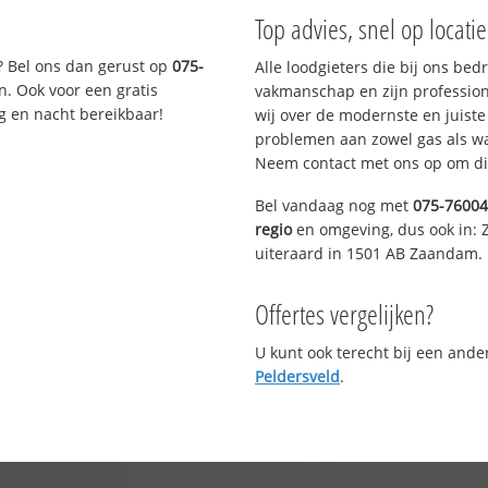
Top advies, snel op locati
? Bel ons dan gerust op
075-
Alle loodgieters die bij ons be
n. Ook voor een gratis
vakmanschap en zijn profession
g en nacht bereikbaar!
wij over de modernste en juist
problemen aan zowel gas als wat
Neem contact met ons op om di
Bel vandaag nog met
075-7600
regio
en omgeving, dus ook in:
uiteraard in 1501 AB Zaandam.
Offertes vergelijken?
U kunt ook terecht bij een and
Peldersveld
.