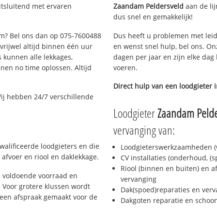
tsluitend met ervaren
Zaandam Peldersveld
aan de lij
dus snel en gemakkelijk!
dam? Bel ons dan op 075-7600488
Dus heeft u problemen met leid
 vrijwel altijd binnen één uur
en wenst snel hulp, bel ons. On
 kunnen alle lekkages,
dagen per jaar en zijn elke dag 
en no time oplossen. Altijd
voeren.
Direct hulp van een loodgieter 
ij hebben 24/7 verschillende
Loodgieter
Zaandam Pelde
vervanging van:
alificeerde loodgieters en die
Loodgieterswerkzaamheden (w
afvoer en riool en daklekkage.
CV installaties (onderhoud, (
Riool (binnen en buiten) en a
 voldoende voorraad en
vervanging
 Voor grotere klussen wordt
Dak(spoed)reparaties en verv
 een afspraak gemaakt voor de
Dakgoten reparatie en scho