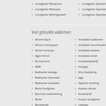
›
›
Loodgieter Westpoort
Loodgieter Zaanda
›
›
Loodgieter Westzaan
Loodgieter Zaanda
›
›
Loodgieter Wieringerwerf
Loodgieter Zaanda
Veel gebruikte vaktermen:
›
›
Afvoer kapot
Installatie badkamer
›
›
Afvoer ontstoppen
Installatie douchecabi
›
›
Afvoer verstopt
Installatie keuken
›
›
Agpo ferroli
Installatie toilet
›
›
All-Inservice
Installatiebedrijf
›
›
AWB
Intergas
›
›
Badkamer lekkage
Itho Daalderop
›
›
Badkamer renovatie
Jaga
›
›
Badkamer ventilatie
Kapotte riolering
›
›
Beste loodgieter
Keuken afvoer
›
›
Bevroren waterleiding
Klusbedrijf
›
›
Boiler
Kosten loodgieter
›
›
Borrelende
Lekkage