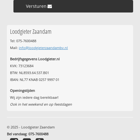
Versturen »
Loodgieter Zaandam
Tel: 075-7600488
Mail:
info@loodgieterzaandambv.nl
Bedrijfsgegevens Loodgieter.nl
KVK: 73123684
BTW: NL8593.64.537.B01
IBAN: NL77 KNAB 0257 9997 01
Openingstijden
Wij zijn iedere dag bereikbaar!
Ook in het weekend en op feestdagen
© 2025 - Loodgieter Zaandam
Bel vandaag
:
075-7600488