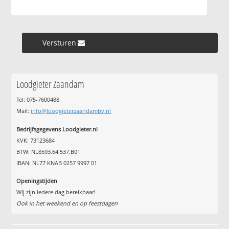
Versturen »
Loodgieter Zaandam
Tel: 075-7600488
Mail:
info@loodgieterzaandambv.nl
Bedrijfsgegevens Loodgieter.nl
KVK: 73123684
BTW: NL8593.64.537.B01
IBAN: NL77 KNAB 0257 9997 01
Openingstijden
Wij zijn iedere dag bereikbaar!
Ook in het weekend en op feestdagen