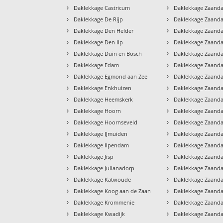
›
›
Daklekkage Castricum
Daklekkage Zaand
›
›
Daklekkage De Rijp
Daklekkage Zaand
›
›
Daklekkage Den Helder
Daklekkage Zaand
›
›
Daklekkage Den Ilp
Daklekkage Zaand
›
›
Daklekkage Duin en Bosch
Daklekkage Zaanda
›
›
Daklekkage Edam
Daklekkage Zaand
›
›
Daklekkage Egmond aan Zee
Daklekkage Zaanda
›
›
Daklekkage Enkhuizen
Daklekkage Zaandam
›
›
Daklekkage Heemskerk
Daklekkage Zaanda
›
›
Daklekkage Hoorn
Daklekkage Zaanda
›
›
Daklekkage Hoornseveld
Daklekkage Zaand
›
›
Daklekkage IJmuiden
Daklekkage Zaand
›
›
Daklekkage Ilpendam
Daklekkage Zaand
›
›
Daklekkage Jisp
Daklekkage Zaand
›
›
Daklekkage Julianadorp
Daklekkage Zaand
›
›
Daklekkage Katwoude
Daklekkage Zaan
›
›
Daklekkage Koog aan de Zaan
Daklekkage Zaand
›
›
Daklekkage Krommenie
Daklekkage Zaand
›
›
Daklekkage Kwadijk
Daklekkage Zaand