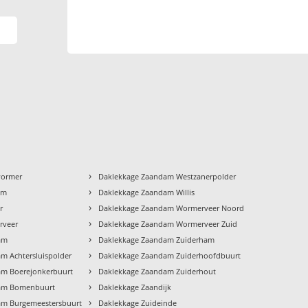
›
wormer
Daklekkage Zaandam Westzanerpolder
›
um
Daklekkage Zaandam Willis
›
r
Daklekkage Zaandam Wormerveer Noord
›
rveer
Daklekkage Zaandam Wormerveer Zuid
›
am
Daklekkage Zaandam Zuiderham
›
m Achtersluispolder
Daklekkage Zaandam Zuiderhoofdbuurt
›
am Boerejonkerbuurt
Daklekkage Zaandam Zuiderhout
›
dam Bomenbuurt
Daklekkage Zaandijk
›
am Burgemeestersbuurt
Daklekkage Zuideinde