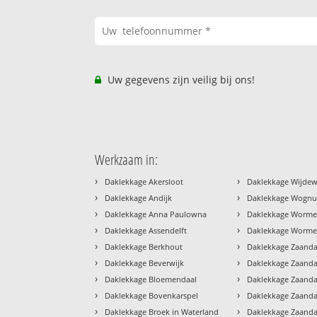
Uw gegevens zijn veilig bij ons!
Werkzaam in:
›
›
Daklekkage Akersloot
Daklekkage Wijde
›
›
Daklekkage Andijk
Daklekkage Wogn
›
›
Daklekkage Anna Paulowna
Daklekkage Worme
›
›
Daklekkage Assendelft
Daklekkage Worme
›
›
Daklekkage Berkhout
Daklekkage Zaand
›
›
Daklekkage Beverwijk
Daklekkage Zaanda
›
›
Daklekkage Bloemendaal
Daklekkage Zaand
›
›
Daklekkage Bovenkarspel
Daklekkage Zaan
›
›
Daklekkage Broek in Waterland
Daklekkage Zaand