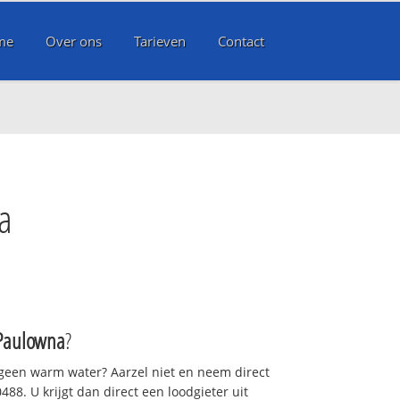
me
Over ons
Tarieven
Contact
a
Paulowna
?
 geen warm water? Aarzel niet en neem direct
88. U krijgt dan direct een loodgieter uit