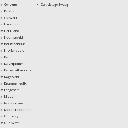
›
am Centrum
Daklekkage Zwaag
am De Zuid
am Guisveld
am Havenbuurt
m Het Eiland
am Hoornseveld
m Industriebuurt
 J.J. Allanbuurt
m Kalf
m Kalverpolder
am Karnemelksepolder
am Kogerveld
am Krommeniedijk
am Langeheit
am Middel
dam Noorderham
am Noorderhoofdbuurt
am Oud Koog
am Oud West