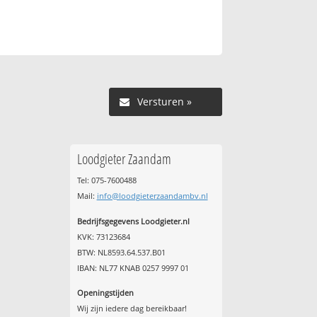
Versturen »
Loodgieter Zaandam
Tel: 075-7600488
Mail:
info@loodgieterzaandambv.nl
Bedrijfsgegevens Loodgieter.nl
KVK: 73123684
BTW: NL8593.64.537.B01
IBAN: NL77 KNAB 0257 9997 01
Openingstijden
Wij zijn iedere dag bereikbaar!