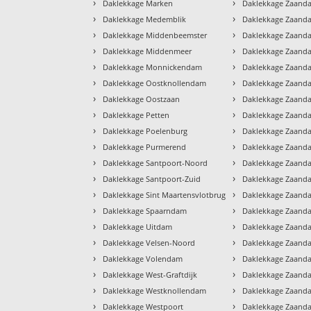
›
›
Daklekkage Marken
Daklekkage Zaand
›
›
Daklekkage Medemblik
Daklekkage Zaanda
›
›
Daklekkage Middenbeemster
Daklekkage Zaanda
›
›
Daklekkage Middenmeer
Daklekkage Zaand
›
›
Daklekkage Monnickendam
Daklekkage Zaand
›
›
Daklekkage Oostknollendam
Daklekkage Zaand
›
›
Daklekkage Oostzaan
Daklekkage Zaand
›
›
Daklekkage Petten
Daklekkage Zaand
›
›
Daklekkage Poelenburg
Daklekkage Zaand
›
›
Daklekkage Purmerend
Daklekkage Zaanda
›
›
Daklekkage Santpoort-Noord
Daklekkage Zaanda
›
›
Daklekkage Santpoort-Zuid
Daklekkage Zaand
›
›
Daklekkage Sint Maartensvlotbrug
Daklekkage Zaand
›
›
Daklekkage Spaarndam
Daklekkage Zaan
›
›
Daklekkage Uitdam
Daklekkage Zaanda
›
›
Daklekkage Velsen-Noord
Daklekkage Zaand
›
›
Daklekkage Volendam
Daklekkage Zaand
›
›
Daklekkage West-Graftdijk
Daklekkage Zaand
›
›
Daklekkage Westknollendam
Daklekkage Zaand
›
›
Daklekkage Westpoort
Daklekkage Zaand