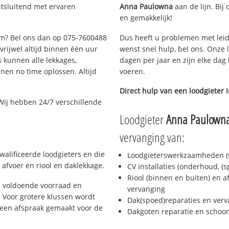
tsluitend met ervaren
Anna Paulowna
aan de lijn. Bij 
en gemakkelijk!
dam? Bel ons dan op 075-7600488
Dus heeft u problemen met leid
 vrijwel altijd binnen één uur
wenst snel hulp, bel ons. Onze 
 kunnen alle lekkages,
dagen per jaar en zijn elke dag 
en no time oplossen. Altijd
voeren.
Direct hulp van een loodgieter 
Wij hebben 24/7 verschillende
Loodgieter
Anna Paulown
vervanging van:
alificeerde loodgieters en die
Loodgieterswerkzaamheden (w
afvoer en riool en daklekkage.
CV installaties (onderhoud, (
Riool (binnen en buiten) en a
 voldoende voorraad en
vervanging
 Voor grotere klussen wordt
Dak(spoed)reparaties en verv
 een afspraak gemaakt voor de
Dakgoten reparatie en scho