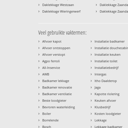
›
›
Daklekkage Westzaan
Daklekkage Zaand
›
›
Daklekkage Wieringerwerf
Daklekkage Zaand
Veel gebruikte vaktermen:
›
›
Afvoer kapot
Installatie badkamer
›
›
Afvoer ontstoppen
Installatie douchecabi
›
›
Afvoer verstopt
Installatie keuken
›
›
Agpo ferroli
Installatie toilet
›
›
All-Inservice
Installatiebedrijf
›
›
AWB
Intergas
›
›
Badkamer lekkage
Itho Daalderop
›
›
Badkamer renovatie
Jaga
›
›
Badkamer ventilatie
Kapotte riolering
›
›
Beste loodgieter
Keuken afvoer
›
›
Bevroren waterleiding
Klusbedrijf
›
›
Boiler
Kosten loodgieter
›
›
Borrelende
Lekkage
›
›
Bosch
Lekkage badkamer