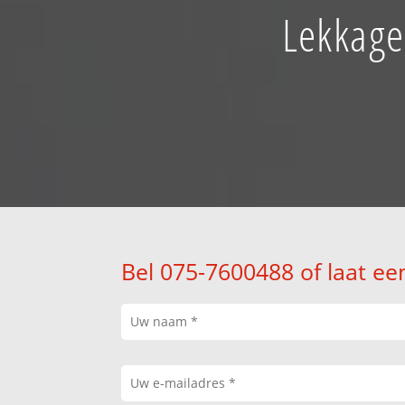
Lekkage
Bel 075-7600488 of laat ee