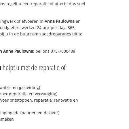
ons regelt u een reparatie of offerte dus snel
ingwerk of afvoeren in
Anna Paulowna
en
loodgieters werken 24 uur per dag, 365
bij u in de buurt om spoedreparaties uit te
in
Anna Paulowna
: bel ons 075-7600488
a
helpt u met de reparatie of
ater- en gasleiding)
spoed)reparatie en vervanging)
fvoer ontstoppen, reparatie, renovatie en
anging (dakpannen en dakleer)
onmaken