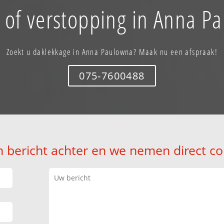
 of verstopping in Anna P
Zoekt u daklekkage in Anna Paulowna? Maak nu een afspraak!
075-7600488
n bericht achter en we nemen direct co