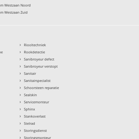
am Westzaan Noord
am Westzaan Zuid
›
Riooltechniek
›
ne
Rookdetectie
›
Sanibroyeur defect
›
Sanibroyeur verstopt
›
Sanitair
›
Sanitairspecialist
›
Schoorsteen reparatie
›
Sealskin
›
Servicemonteur
›
Sphinx
›
Stankoverlast
›
Stelrad
›
Storingsdienst
›
Storingsmonteur