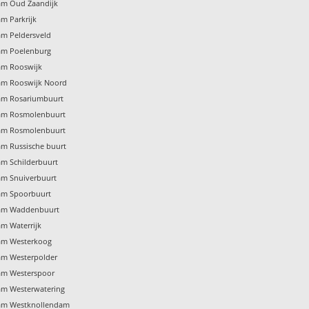
am Oud Zaandijk
m Parkrijk
m Peldersveld
am Poelenburg
am Rooswijk
am Rooswijk Noord
am Rosariumbuurt
am Rosmolenbuurt
am Rosmolenbuurt
m Russische buurt
m Schilderbuurt
am Snuiverbuurt
am Spoorbuurt
dam Waddenbuurt
m Waterrijk
am Westerkoog
am Westerpolder
am Westerspoor
am Westerwatering
am Westknollendam