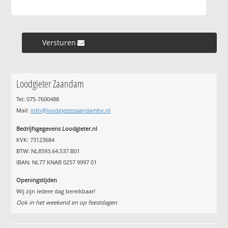
Versturen »
Loodgieter Zaandam
Tel: 075-7600488
Mail:
info@loodgieterzaandambv.nl
Bedrijfsgegevens Loodgieter.nl
KVK: 73123684
BTW: NL8593.64.537.B01
IBAN: NL77 KNAB 0257 9997 01
Openingstijden
Wij zijn iedere dag bereikbaar!
Ook in het weekend en op feestdagen