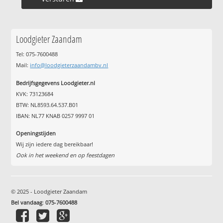
Loodgieter Zaandam
Tel: 075-7600488
Mail:
info@loodgieterzaandambv.nl
Bedrijfsgegevens Loodgieter.nl
KVK: 73123684
BTW: NL8593.64.537.B01
IBAN: NL77 KNAB 0257 9997 01
Openingstijden
Wij zijn iedere dag bereikbaar!
Ook in het weekend en op feestdagen
© 2025 - Loodgieter Zaandam
Bel vandaag
:
075-7600488