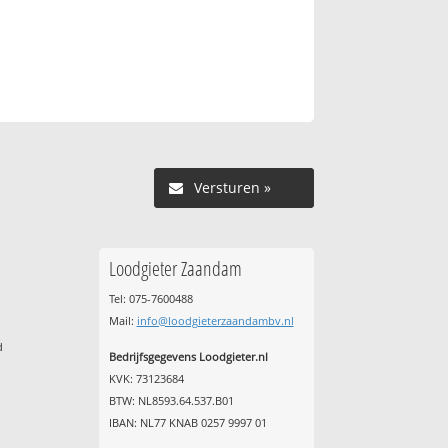
Versturen »
Loodgieter Zaandam
Tel: 075-7600488
Mail:
info@loodgieterzaandambv.nl
d
Bedrijfsgegevens Loodgieter.nl
KVK: 73123684
BTW: NL8593.64.537.B01
IBAN: NL77 KNAB 0257 9997 01