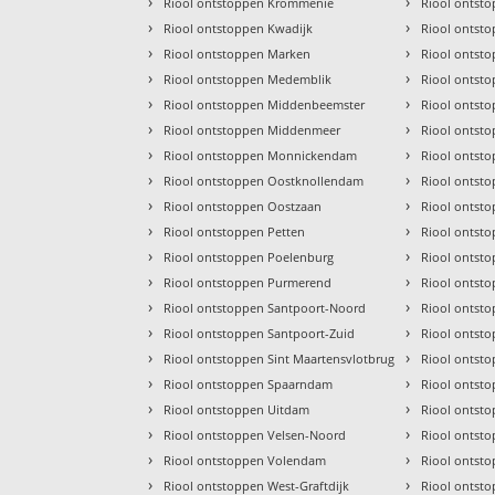
›
›
Riool ontstoppen Krommenie
Riool ontst
›
›
Riool ontstoppen Kwadijk
Riool ontst
›
›
Riool ontstoppen Marken
Riool ontst
›
›
Riool ontstoppen Medemblik
Riool ontst
›
›
Riool ontstoppen Middenbeemster
Riool ontst
›
›
Riool ontstoppen Middenmeer
Riool ontst
›
›
Riool ontstoppen Monnickendam
Riool ontst
›
›
Riool ontstoppen Oostknollendam
Riool ontst
›
›
Riool ontstoppen Oostzaan
Riool ontst
›
›
Riool ontstoppen Petten
Riool ontst
›
›
Riool ontstoppen Poelenburg
Riool ontst
›
›
Riool ontstoppen Purmerend
Riool ontst
›
›
Riool ontstoppen Santpoort-Noord
Riool ontst
›
›
Riool ontstoppen Santpoort-Zuid
Riool ontst
›
›
Riool ontstoppen Sint Maartensvlotbrug
Riool ontst
›
›
Riool ontstoppen Spaarndam
Riool ontst
›
›
Riool ontstoppen Uitdam
Riool ontst
›
›
Riool ontstoppen Velsen-Noord
Riool ontst
›
›
Riool ontstoppen Volendam
Riool ontst
›
›
Riool ontstoppen West-Graftdijk
Riool ontst