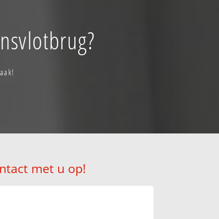
ensvlotbrug?
raak!
ntact met u op!