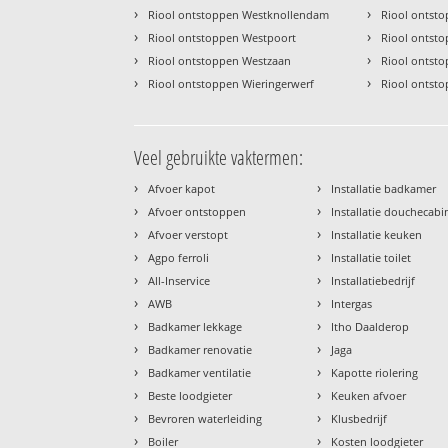
›
›
Riool ontstoppen Westknollendam
Riool ontst
›
›
Riool ontstoppen Westpoort
Riool ontst
›
›
Riool ontstoppen Westzaan
Riool ontst
›
›
Riool ontstoppen Wieringerwerf
Riool ontst
Veel gebruikte vaktermen:
›
›
Afvoer kapot
Installatie badkamer
›
›
Afvoer ontstoppen
Installatie douchecabi
›
›
Afvoer verstopt
Installatie keuken
›
›
Agpo ferroli
Installatie toilet
›
›
All-Inservice
Installatiebedrijf
›
›
AWB
Intergas
›
›
Badkamer lekkage
Itho Daalderop
›
›
Badkamer renovatie
Jaga
›
›
Badkamer ventilatie
Kapotte riolering
›
›
Beste loodgieter
Keuken afvoer
›
›
Bevroren waterleiding
Klusbedrijf
›
›
Boiler
Kosten loodgieter