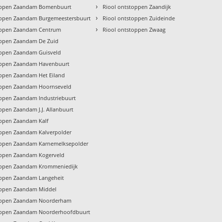
›
oppen Zaandam Bomenbuurt
Riool ontstoppen Zaandijk
›
oppen Zaandam Burgemeestersbuurt
Riool ontstoppen Zuideinde
›
oppen Zaandam Centrum
Riool ontstoppen Zwaag
oppen Zaandam De Zuid
oppen Zaandam Guisveld
oppen Zaandam Havenbuurt
oppen Zaandam Het Eiland
oppen Zaandam Hoornseveld
oppen Zaandam Industriebuurt
ppen Zaandam J.J. Allanbuurt
oppen Zaandam Kalf
oppen Zaandam Kalverpolder
oppen Zaandam Karnemelksepolder
oppen Zaandam Kogerveld
oppen Zaandam Krommeniedijk
oppen Zaandam Langeheit
oppen Zaandam Middel
oppen Zaandam Noorderham
oppen Zaandam Noorderhoofdbuurt