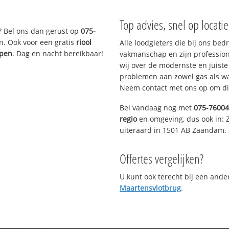
Top advies, snel op locati
? Bel ons dan gerust op
075-
n. Ook voor een gratis
riool
Alle loodgieters die bij ons be
ppen
. Dag en nacht bereikbaar!
vakmanschap en zijn profession
wij over de modernste en juist
problemen aan zowel gas als wat
Neem contact met ons op om di
Bel vandaag nog met
075-7600
regio
en omgeving, dus ook in:
uiteraard in 1501 AB Zaandam.
Offertes vergelijken?
U kunt ook terecht bij een and
Maartensvlotbrug
.