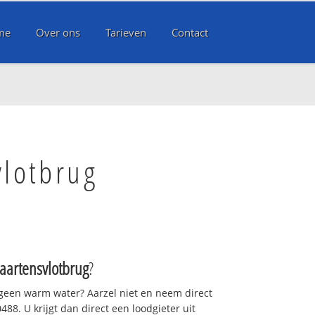
me
Over ons
Tarieven
Contact
vlotbrug
aartensvlotbrug
?
 geen warm water? Aarzel niet en neem direct
88. U krijgt dan direct een loodgieter uit