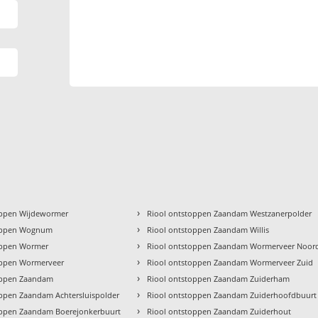
›
oppen Wijdewormer
Riool ontstoppen Zaandam Westzanerpolder
›
toppen Wognum
Riool ontstoppen Zaandam Willis
›
oppen Wormer
Riool ontstoppen Zaandam Wormerveer Noor
›
oppen Wormerveer
Riool ontstoppen Zaandam Wormerveer Zuid
›
oppen Zaandam
Riool ontstoppen Zaandam Zuiderham
›
oppen Zaandam Achtersluispolder
Riool ontstoppen Zaandam Zuiderhoofdbuurt
›
oppen Zaandam Boerejonkerbuurt
Riool ontstoppen Zaandam Zuiderhout