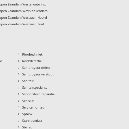
oppen Zaandam Westerwatering
oppen Zaandam Westknollendam
oppen Zaandam Westzaan Noord
oppen Zaandam Westzaan Zuid
›
Riooltechniek
›
ne
Rookdetectie
›
Sanibroyeur defect
›
Sanibroyeur verstopt
›
Sanitair
›
Sanitairspecialist
›
Schoorsteen reparatie
›
Sealskin
›
Servicemonteur
›
Sphinx
›
Stankoverlast
›
Stelrad