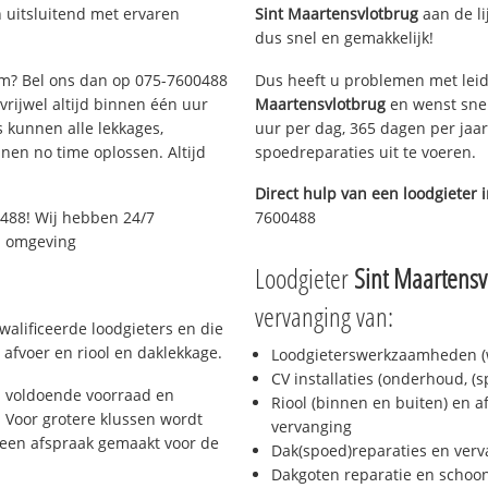
 uitsluitend met ervaren
Sint Maartensvlotbrug
aan de lij
dus snel en gemakkelijk!
dam? Bel ons dan op 075-7600488
Dus heeft u problemen met leid
 vrijwel altijd binnen één uur
Maartensvlotbrug
en wenst snel
 kunnen alle lekkages,
uur per dag, 365 dagen per jaar
en no time oplossen. Altijd
spoedreparaties uit te voeren.
Direct hulp van een loodgieter 
488! Wij hebben 24/7
7600488
en omgeving
Loodgieter
Sint Maartensv
vervanging van:
alificeerde loodgieters en die
afvoer en riool en daklekkage.
Loodgieterswerkzaamheden (w
CV installaties (onderhoud, (
 voldoende voorraad en
Riool (binnen en buiten) en a
 Voor grotere klussen wordt
vervanging
 een afspraak gemaakt voor de
Dak(spoed)reparaties en verv
Dakgoten reparatie en scho