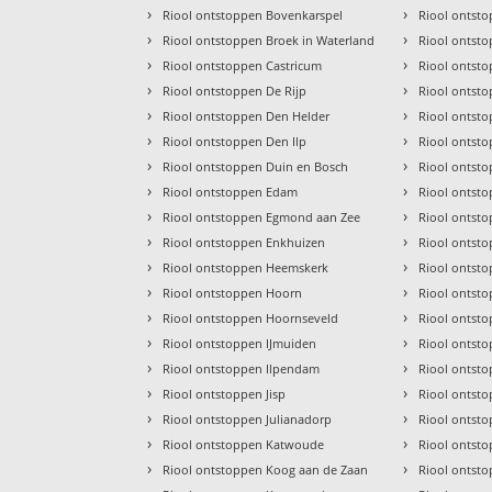
›
›
Riool ontstoppen Bovenkarspel
Riool ontst
›
›
Riool ontstoppen Broek in Waterland
Riool ontst
›
›
Riool ontstoppen Castricum
Riool ontst
›
›
Riool ontstoppen De Rijp
Riool ontst
›
›
Riool ontstoppen Den Helder
Riool ontst
›
›
Riool ontstoppen Den Ilp
Riool ontst
›
›
Riool ontstoppen Duin en Bosch
Riool ontst
›
›
Riool ontstoppen Edam
Riool ontst
›
›
Riool ontstoppen Egmond aan Zee
Riool ontst
›
›
Riool ontstoppen Enkhuizen
Riool ontsto
›
›
Riool ontstoppen Heemskerk
Riool ontst
›
›
Riool ontstoppen Hoorn
Riool ontst
›
›
Riool ontstoppen Hoornseveld
Riool ontst
›
›
Riool ontstoppen IJmuiden
Riool ontst
›
›
Riool ontstoppen Ilpendam
Riool ontst
›
›
Riool ontstoppen Jisp
Riool ontst
›
›
Riool ontstoppen Julianadorp
Riool ontst
›
›
Riool ontstoppen Katwoude
Riool ontst
›
›
Riool ontstoppen Koog aan de Zaan
Riool ontst