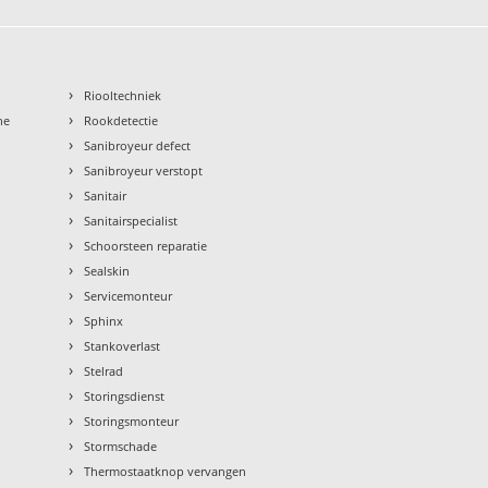
›
Riooltechniek
›
ne
Rookdetectie
›
Sanibroyeur defect
›
Sanibroyeur verstopt
›
Sanitair
›
Sanitairspecialist
›
Schoorsteen reparatie
›
Sealskin
›
Servicemonteur
›
Sphinx
›
Stankoverlast
›
Stelrad
›
Storingsdienst
›
Storingsmonteur
›
Stormschade
›
Thermostaatknop vervangen