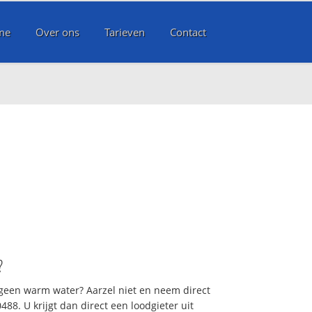
me
Over ons
Tarieven
Contact
?
 geen warm water? Aarzel niet en neem direct
88. U krijgt dan direct een loodgieter uit