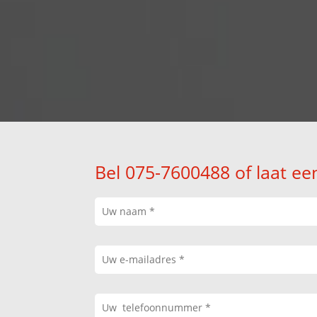
Bel 075-7600488 of laat ee