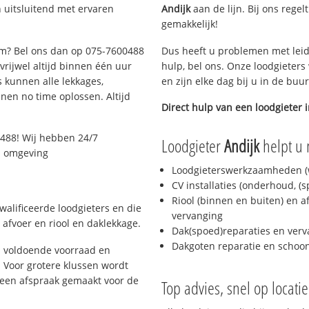
 uitsluitend met ervaren
Andijk
aan de lijn. Bij ons regel
gemakkelijk!
dam? Bel ons dan op 075-7600488
Dus heeft u problemen met leid
 vrijwel altijd binnen één uur
hulp, bel ons. Onze loodgieters
 kunnen alle lekkages,
en zijn elke dag bij u in de buu
en no time oplossen. Altijd
Direct hulp van een loodgieter 
488! Wij hebben 24/7
Loodgieter
Andijk
helpt u 
en omgeving
Loodgieterswerkzaamheden (w
CV installaties (onderhoud, (
Riool (binnen en buiten) en a
alificeerde loodgieters en die
vervanging
afvoer en riool en daklekkage.
Dak(spoed)reparaties en verv
Dakgoten reparatie en scho
 voldoende voorraad en
 Voor grotere klussen wordt
 een afspraak gemaakt voor de
Top advies, snel op locati