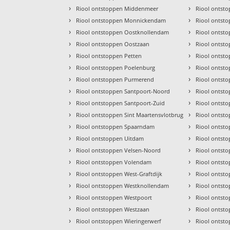
›
›
Riool ontstoppen Middenmeer
Riool ontst
›
›
Riool ontstoppen Monnickendam
Riool ontst
›
›
Riool ontstoppen Oostknollendam
Riool ontst
›
›
Riool ontstoppen Oostzaan
Riool ontst
›
›
Riool ontstoppen Petten
Riool ontst
›
›
Riool ontstoppen Poelenburg
Riool ontst
›
›
Riool ontstoppen Purmerend
Riool ontst
›
›
Riool ontstoppen Santpoort-Noord
Riool ontst
›
›
Riool ontstoppen Santpoort-Zuid
Riool ontst
›
›
Riool ontstoppen Sint Maartensvlotbrug
Riool ontst
›
›
Riool ontstoppen Spaarndam
Riool ontst
›
›
Riool ontstoppen Uitdam
Riool ontst
›
›
Riool ontstoppen Velsen-Noord
Riool ontst
›
›
Riool ontstoppen Volendam
Riool ontst
›
›
Riool ontstoppen West-Graftdijk
Riool ontst
›
›
Riool ontstoppen Westknollendam
Riool ontst
›
›
Riool ontstoppen Westpoort
Riool ontst
›
›
Riool ontstoppen Westzaan
Riool ontst
›
›
Riool ontstoppen Wieringerwerf
Riool ontst