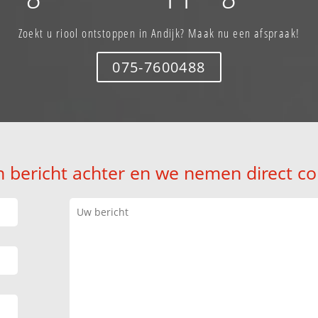
Zoekt u riool ontstoppen in Andijk? Maak nu een afspraak!
075-7600488
n bericht achter en we nemen direct co