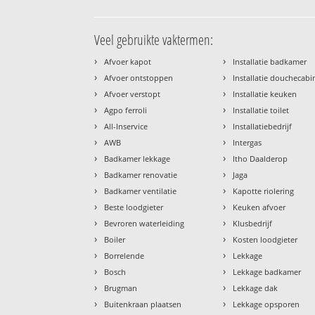
Veel gebruikte vaktermen:
›
›
Afvoer kapot
Installatie badkamer
›
›
Afvoer ontstoppen
Installatie douchecabi
›
›
Afvoer verstopt
Installatie keuken
›
›
Agpo ferroli
Installatie toilet
›
›
All-Inservice
Installatiebedrijf
›
›
AWB
Intergas
›
›
Badkamer lekkage
Itho Daalderop
›
›
Badkamer renovatie
Jaga
›
›
Badkamer ventilatie
Kapotte riolering
›
›
Beste loodgieter
Keuken afvoer
›
›
Bevroren waterleiding
Klusbedrijf
›
›
Boiler
Kosten loodgieter
›
›
Borrelende
Lekkage
›
›
Bosch
Lekkage badkamer
›
›
Brugman
Lekkage dak
›
›
Buitenkraan plaatsen
Lekkage opsporen