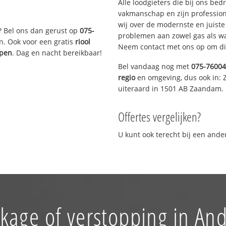
Alle loodgieters die bij ons be
vakmanschap en zijn profession
wij over de modernste en juist
? Bel ons dan gerust op
075-
problemen aan zowel gas als wat
n. Ook voor een gratis
riool
Neem contact met ons op om di
ppen
. Dag en nacht bereikbaar!
Bel vandaag nog met
075-7600
regio
en omgeving, dus ook in:
uiteraard in 1501 AB Zaandam.
Offertes vergelijken?
U kunt ook terecht bij een and
kage of verstopping in And