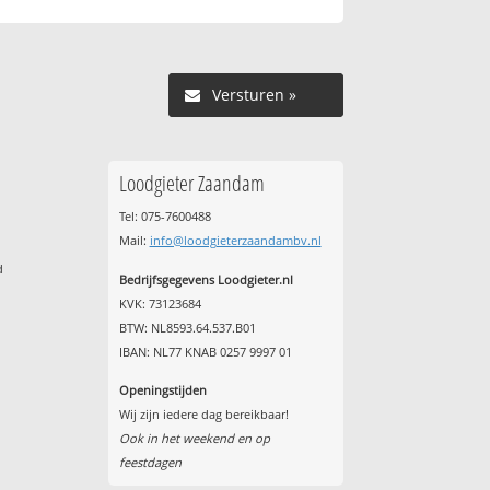
Versturen »
Loodgieter Zaandam
Tel: 075-7600488
Mail:
info@loodgieterzaandambv.nl
d
Bedrijfsgegevens Loodgieter.nl
KVK: 73123684
BTW: NL8593.64.537.B01
IBAN: NL77 KNAB 0257 9997 01
Openingstijden
Wij zijn iedere dag bereikbaar!
Ook in het weekend en op
feestdagen