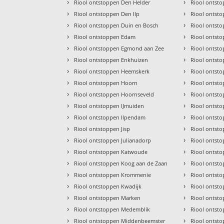
›
›
Riool ontstoppen Den Helder
Riool ontst
›
›
Riool ontstoppen Den Ilp
Riool ontst
›
›
Riool ontstoppen Duin en Bosch
Riool ontst
›
›
Riool ontstoppen Edam
Riool ontst
›
›
Riool ontstoppen Egmond aan Zee
Riool ontst
›
›
Riool ontstoppen Enkhuizen
Riool ontsto
›
›
Riool ontstoppen Heemskerk
Riool ontst
›
›
Riool ontstoppen Hoorn
Riool ontst
›
›
Riool ontstoppen Hoornseveld
Riool ontst
›
›
Riool ontstoppen IJmuiden
Riool ontst
›
›
Riool ontstoppen Ilpendam
Riool ontst
›
›
Riool ontstoppen Jisp
Riool ontst
›
›
Riool ontstoppen Julianadorp
Riool ontst
›
›
Riool ontstoppen Katwoude
Riool ontst
›
›
Riool ontstoppen Koog aan de Zaan
Riool ontst
›
›
Riool ontstoppen Krommenie
Riool ontst
›
›
Riool ontstoppen Kwadijk
Riool ontst
›
›
Riool ontstoppen Marken
Riool ontst
›
›
Riool ontstoppen Medemblik
Riool ontst
›
›
Riool ontstoppen Middenbeemster
Riool ontst