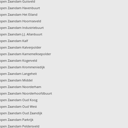
oppen Zaandam Guisveld
oppen Zaandam Havenbuurt
oppen Zaandam Het Eiland
oppen Zaandam Hoornseveld
oppen Zaandam Industriebuurt
ppen Zaandam J.J. Allanbuurt
oppen Zaandam Kalf
oppen Zaandam Kalverpolder
oppen Zaandam Karnemelksepolder
oppen Zaandam Kogerveld
oppen Zaandam Krommeniedijk
oppen Zaandam Langeheit
oppen Zaandam Middel
oppen Zaandam Noorderham
oppen Zaandam Noorderhoofdbuurt
oppen Zaandam Oud Koog
oppen Zaandam Oud West
oppen Zaandam Oud Zaandijk
oppen Zaandam Parkrijk
oppen Zaandam Peldersveld