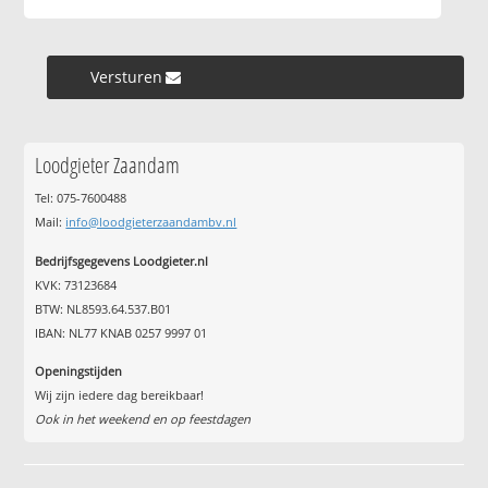
Versturen »
Loodgieter Zaandam
Tel: 075-7600488
Mail:
info@loodgieterzaandambv.nl
Bedrijfsgegevens Loodgieter.nl
KVK: 73123684
BTW: NL8593.64.537.B01
IBAN: NL77 KNAB 0257 9997 01
Openingstijden
Wij zijn iedere dag bereikbaar!
Ook in het weekend en op feestdagen