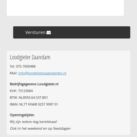
Versturen »
Loodgieter Zaandam
Tel: 075-7600488
Mail:
info@loodgieterzaandambv.nl
Bedrijfsgegevens Loodgieter.nl
KVK: 73123684
BTW: NL8593.64.537.B01
IBAN: NL77 KNAB 0257 9997 01
Openingstijden
Wij zijn iedere dag bereikbaar!
Ook in het weekend en op feestdagen