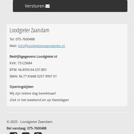
Versturen »
Loodgieter Zaandam
Tel: 075-7600488
Mail:
info@loodgieterzaandambv.nl
Bedrijfsgegevens Loodgieter.nl
KVK: 73123684
BTW: NL8593.64.537.B01
IBAN: NL77 KNAB 0257 9997 01
Openingstijden
Wij zijn iedere dag bereikbaar!
Ook in het weekend en op feestdagen
© 2025 - Loodgieter Zaandam
Bel vandaag
:
075-7600488