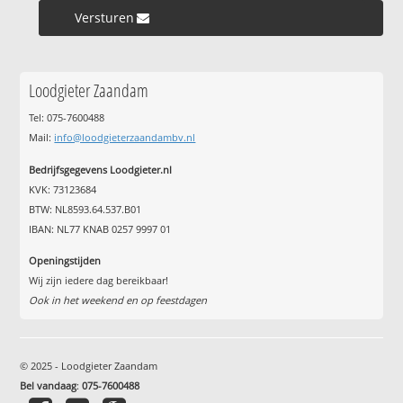
Versturen »
Loodgieter Zaandam
Tel: 075-7600488
Mail:
info@loodgieterzaandambv.nl
Bedrijfsgegevens Loodgieter.nl
KVK: 73123684
BTW: NL8593.64.537.B01
IBAN: NL77 KNAB 0257 9997 01
Openingstijden
Wij zijn iedere dag bereikbaar!
Ook in het weekend en op feestdagen
© 2025 - Loodgieter Zaandam
Bel vandaag
:
075-7600488