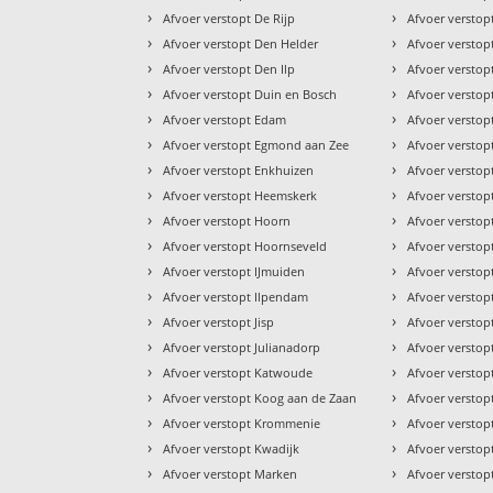
›
›
Afvoer verstopt De Rijp
Afvoer versto
›
›
Afvoer verstopt Den Helder
Afvoer versto
›
›
Afvoer verstopt Den Ilp
Afvoer versto
›
›
Afvoer verstopt Duin en Bosch
Afvoer verstop
›
›
Afvoer verstopt Edam
Afvoer versto
›
›
Afvoer verstopt Egmond aan Zee
Afvoer verstop
›
›
Afvoer verstopt Enkhuizen
Afvoer verstop
›
›
Afvoer verstopt Heemskerk
Afvoer verstop
›
›
Afvoer verstopt Hoorn
Afvoer versto
›
›
Afvoer verstopt Hoornseveld
Afvoer versto
›
›
Afvoer verstopt IJmuiden
Afvoer versto
›
›
Afvoer verstopt Ilpendam
Afvoer versto
›
›
Afvoer verstopt Jisp
Afvoer versto
›
›
Afvoer verstopt Julianadorp
Afvoer versto
›
›
Afvoer verstopt Katwoude
Afvoer versto
›
›
Afvoer verstopt Koog aan de Zaan
Afvoer versto
›
›
Afvoer verstopt Krommenie
Afvoer versto
›
›
Afvoer verstopt Kwadijk
Afvoer versto
›
›
Afvoer verstopt Marken
Afvoer versto