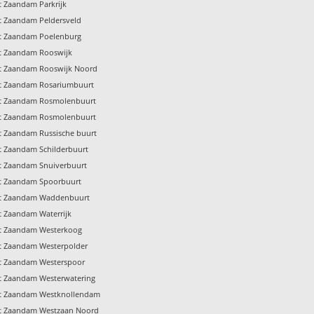
t Zaandam Parkrijk
pt Zaandam Peldersveld
pt Zaandam Poelenburg
pt Zaandam Rooswijk
pt Zaandam Rooswijk Noord
pt Zaandam Rosariumbuurt
pt Zaandam Rosmolenbuurt
pt Zaandam Rosmolenbuurt
t Zaandam Russische buurt
t Zaandam Schilderbuurt
pt Zaandam Snuiverbuurt
pt Zaandam Spoorbuurt
pt Zaandam Waddenbuurt
t Zaandam Waterrijk
pt Zaandam Westerkoog
pt Zaandam Westerpolder
pt Zaandam Westerspoor
pt Zaandam Westerwatering
pt Zaandam Westknollendam
pt Zaandam Westzaan Noord