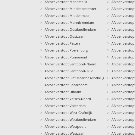
›
›
Afvoer verstopt Medemblik
Afvoer verstop
›
›
Afvoer verstopt Middenbeemster
Afvoer versto
›
›
Afvoer verstopt Middenmeer
Afvoer versto
›
›
Afvoer verstopt Monnickendam
Afvoer versto
›
›
Afvoer verstopt Oostknollendam
Afvoer versto
›
›
Afvoer verstopt Oostzaan
Afvoer versto
›
›
Afvoer verstopt Petten
Afvoer versto
›
›
Afvoer verstopt Poelenburg
Afvoer versto
›
›
Afvoer verstopt Purmerend
Afvoer verstop
›
›
Afvoer verstopt Santpoort-Noord
Afvoer verstop
›
›
Afvoer verstopt Santpoort-Zuid
Afvoer versto
›
›
Afvoer verstopt Sint Maartensvlotbrug
Afvoer versto
›
›
Afvoer verstopt Spaarndam
Afvoer versto
›
›
Afvoer verstopt Uitdam
Afvoer verstop
›
›
Afvoer verstopt Velsen-Noord
Afvoer versto
›
›
Afvoer verstopt Volendam
Afvoer versto
›
›
Afvoer verstopt West-Graftdijk
Afvoer versto
›
›
Afvoer verstopt Westknollendam
Afvoer versto
›
›
Afvoer verstopt Westpoort
Afvoer versto
›
›
Afvoer verstopt Westzaan
Afvoer versto