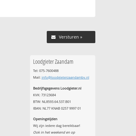
Versturen »
Loodgieter Zaandam
Tel: 075-7600488
Mail:
info@loodgieterzaandambv.nl
Bedrijfsgegevens Loodgieter.nl
KVK: 73123684
BTW: NL8593.64.537.B01
IBAN: NL77 KNAB 0257 9997 01
Openingstijden
Wij zijn iedere dag bereikbaar!
Ook in het weekend en op