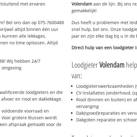
tsluitend met ervaren
Volendam
aan de lijn. Bij ons r
gemakkelijk!
dam? Bel ons dan op 075-7600488
Dus heeft u problemen met leid
 vrijwel altijd binnen één uur
snel hulp, bel ons. Onze loodgi
 kunnen alle lekkages,
jaar en zijn elke dag bij u in d
en no time oplossen. Altijd
Direct hulp van een loodgieter 
88! Wij hebben 24/7
Loodgieter
Volendam
help
en omgeving
van:
Loodgieterswerkzaamheden (w
alificeerde loodgieters en die
CV installaties (onderhoud, (
afvoer en riool en daklekkage.
Riool (binnen en buiten) en a
vervanging
 voldoende voorraad en
Dak(spoed)reparaties en verv
 Voor grotere klussen wordt
Dakgoten reparatie en scho
 een afspraak gemaakt voor de