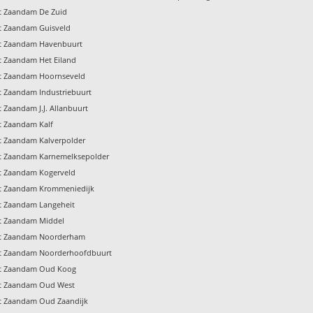
pt Zaandam De Zuid
pt Zaandam Guisveld
pt Zaandam Havenbuurt
t Zaandam Het Eiland
pt Zaandam Hoornseveld
t Zaandam Industriebuurt
t Zaandam J.J. Allanbuurt
t Zaandam Kalf
pt Zaandam Kalverpolder
pt Zaandam Karnemelksepolder
pt Zaandam Kogerveld
pt Zaandam Krommeniedijk
pt Zaandam Langeheit
pt Zaandam Middel
pt Zaandam Noorderham
pt Zaandam Noorderhoofdbuurt
pt Zaandam Oud Koog
pt Zaandam Oud West
pt Zaandam Oud Zaandijk