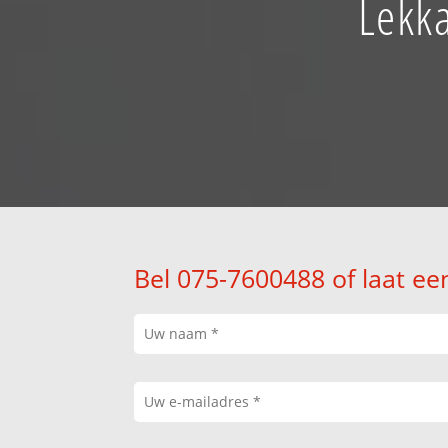
Lekka
Bel 075-7600488 of laat ee