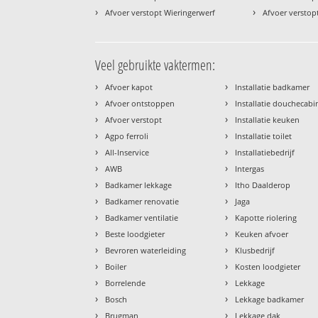
›
›
Afvoer verstopt Wieringerwerf
Afvoer versto
Veel gebruikte vaktermen:
›
›
Afvoer kapot
Installatie badkamer
›
›
Afvoer ontstoppen
Installatie douchecabi
›
›
Afvoer verstopt
Installatie keuken
›
›
Agpo ferroli
Installatie toilet
›
›
All-Inservice
Installatiebedrijf
›
›
AWB
Intergas
›
›
Badkamer lekkage
Itho Daalderop
›
›
Badkamer renovatie
Jaga
›
›
Badkamer ventilatie
Kapotte riolering
›
›
Beste loodgieter
Keuken afvoer
›
›
Bevroren waterleiding
Klusbedrijf
›
›
Boiler
Kosten loodgieter
›
›
Borrelende
Lekkage
›
›
Bosch
Lekkage badkamer
›
›
Brugman
Lekkage dak