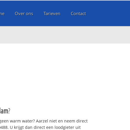
me
Over ons
Tarieven
Contact
m
dam
?
 geen warm water? Aarzel niet en neem direct
88. U krijgt dan direct een loodgieter uit