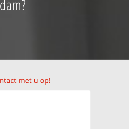
endam?
ntact met u op!