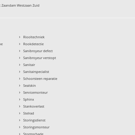
pt Zaandam Westzaan Zuid
›
Riooltechniek
›
ne
Rookdetectie
›
Sanibroyeur defect
›
Sanibroyeur verstopt
›
Sanitair
›
Sanitairspecialist
›
Schoorsteen reparatie
›
Sealskin
›
Servicemonteur
›
Sphinx
›
Stankoverlast
›
Stelrad
›
Storingsdienst
›
Storingsmonteur
›
Stormschade