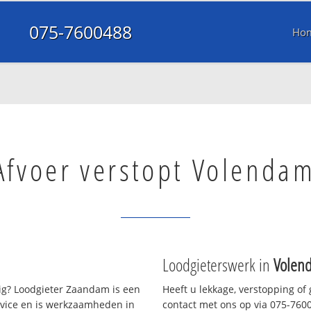
075-7600488
Ho
Afvoer verstopt Volenda
Loodgieterswerk in
Volen
g? Loodgieter Zaandam is een
Heeft u lekkage, verstopping of
rvice en is werkzaamheden in
contact met ons op via 075-76004