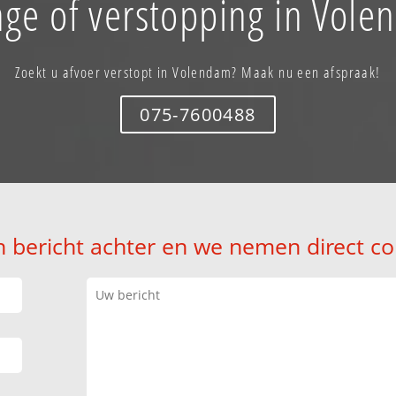
ge of verstopping in Vol
Zoekt u afvoer verstopt in Volendam? Maak nu een afspraak!
075-7600488
n bericht achter en we nemen direct co