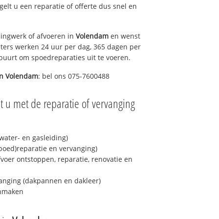
egelt u een reparatie of offerte dus snel en
ingwerk of afvoeren in
Volendam
en wenst
eters werken 24 uur per dag, 365 dagen per
e buurt om spoedreparaties uit te voeren.
in
Volendam
: bel ons 075-7600488
t u met de reparatie of vervanging
ater- en gasleiding)
spoed)reparatie en vervanging)
fvoer ontstoppen, reparatie, renovatie en
anging (dakpannen en dakleer)
onmaken